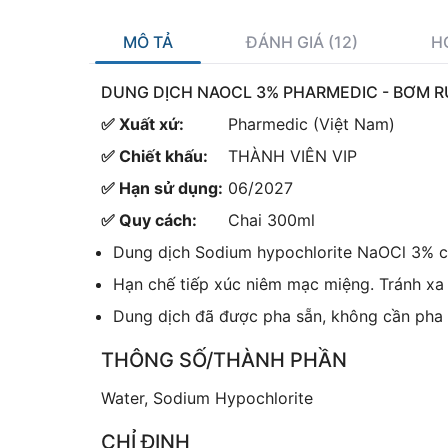
MÔ TẢ
ĐÁNH GIÁ (12)
H
DUNG DỊCH NAOCL 3% PHARMEDIC - BƠM R
✅ Xuất xứ:
Pharmedic (Việt Nam)
✅ Chiết khấu:
THÀNH VIÊN VIP
✅ Hạn sử dụng:
06/2027
✅ Quy cách:
Chai 300ml
Dung dịch Sodium hypochlorite NaOCl 3% có
Hạn chế tiếp xúc niêm mạc miệng. Tránh xa 
Dung dịch đã được pha sẵn, không cần pha 
THÔNG SỐ/THÀNH PHẦN
Water, Sodium Hypochlorite
CHỈ ĐỊNH