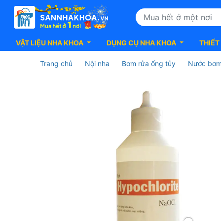
VẬT LIỆU NHA KHOA
DỤNG CỤ NHA KHOA
THIẾT
Trang chủ
Nội nha
Bơm rửa ống tủy
Nước bơm
Dung
Dịch
NaOCl
3%
Pharmedic
Dành