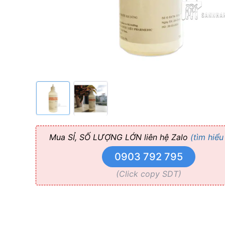
Cho
Bơm
Rửa
Ống
Tủy
Mua SỈ, SỐ LƯỢNG LỚN liên hệ Zalo
(tìm hiểu
0903 792 795
(Click copy SDT)