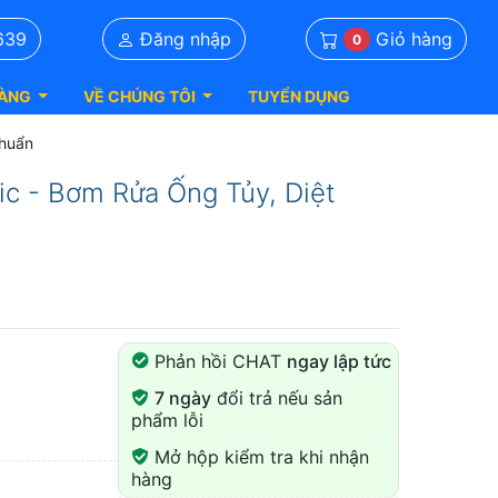
Giỏ hàng
639
Đăng nhập
0
ÀNG
VỀ CHÚNG TÔI
TUYỂN DỤNG
Khuẩn
c - Bơm Rửa Ống Tủy, Diệt
Phản hồi CHAT
ngay lập tức
7 ngày
đổi trả nếu sản
phẩm lỗi
Mở hộp kiểm tra khi nhận
hàng