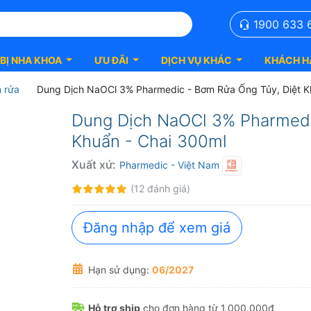
1900 633 
 BỊ NHA KHOA
ƯU ĐÃI
DỊCH VỤ KHÁC
KHÁCH H
 rửa
Dung Dịch NaOCl 3% Pharmedic - Bơm Rửa Ống Tủy, Diệt 
Dung Dịch NaOCl 3% Pharmedi
Khuẩn - Chai 300ml
Xuất xứ:
Pharmedic
- Việt Nam
Đánh
100%
(12 đánh giá)
giá:
Đăng nhập để xem giá
Hạn sử dụng:
06/2027
Hỗ trợ ship
cho đơn hàng từ 1.000.000₫