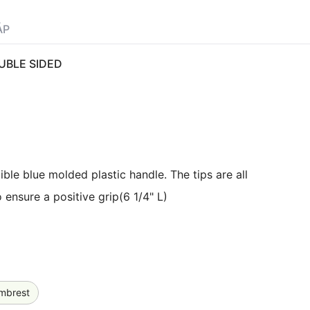
ÁP
UBLE SIDED
xible blue molded plastic handle. The tips are all
 ensure a positive grip(6 1/4" L)
umbrest