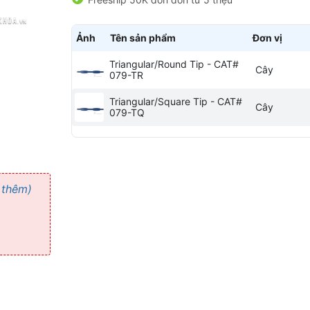
Ảnh
Tên sản phẩm
Đơn vị
Triangular/Round Tip - CAT#
Cây
079-TR
Triangular/Square Tip - CAT#
Cây
079-TQ
 thêm)