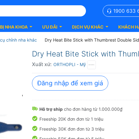
1900 633 
 BỊ NHA KHOA
ƯU ĐÃI
DỊCH VỤ KHÁC
KHÁCH H
cụ chỉnh nha khác
Dry Heat Bite Stick with Thumbrest Double Si
Dry Heat Bite Stick with Thum
Xuất xứ:
ORTHOPLI
- Mỹ
Đăng nhập để xem giá
Hỗ trợ ship
cho đơn hàng từ 1.000.000₫
Freeship 20K đơn đơn từ 1 triệu
Freeship 30K đơn đơn từ 3 triệu
Freeship 50K đơn đơn từ 5 triệu