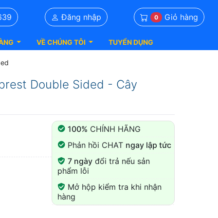
Giỏ hàng
639
Đăng nhập
0
ÀNG
VỀ CHÚNG TÔI
TUYỂN DỤNG
ded
brest Double Sided - Cây
100%
CHÍNH HÃNG
Phản hồi CHAT
ngay lập tức
7 ngày
đổi trả nếu sản
phẩm lỗi
Mở hộp kiểm tra khi nhận
hàng