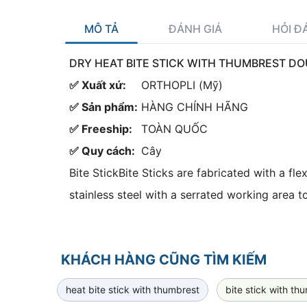
MÔ TẢ
ĐÁNH GIÁ
HỎI Đ
DRY HEAT BITE STICK WITH THUMBREST DO
✅ Xuất xứ:
ORTHOPLI (Mỹ)
✅ Sản phẩm:
HÀNG CHÍNH HÃNG
✅ Freeship:
TOÀN QUỐC
✅ Quy cách:
Cây
Bite StickBite Sticks are fabricated with a fle
stainless steel with a serrated working area to
KHÁCH HÀNG CŨNG TÌM KIẾM
heat bite stick with thumbrest
bite stick with th