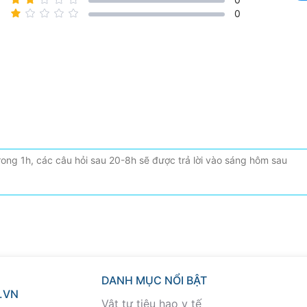
0
DANH MỤC NỔI BẬT
.VN
Vật tư tiêu hao y tế