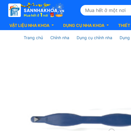
VẬT LIỆU NHA KHOA
DỤNG CỤ NHA KHOA
THIẾT
Trang chủ
Chỉnh nha
Dụng cụ chỉnh nha
Dụng 
Dry
Heat
Bite
Stick
with
Thumbrest