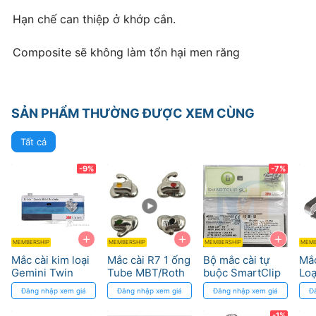
Hạn chế can thiệp ở khớp cắn.
Composite sẽ không làm tổn hại men răng
SẢN PHẨM THƯỜNG ĐƯỢC XEM CÙNG
Tất cả
-9%
-7%
+
+
+
MEMBERSHIP
MEMBERSHIP
MEMBERSHIP
MEMB
Mắc cài kim loại
Mắc cài R7 1 ống
Bộ mắc cài tự
Mắc
Gemini Twin
Tube MBT/Roth
buộc SmartClip
Loạ
MBT 3M
022 DTC
MBT (20 Cái/bộ,
Ro
Đăng nhập xem giá
Đăng nhập xem giá
Đăng nhập xem giá
Đ
Medical
2 hàm, CHK 022)
Dyn
Apparatus
3M
Chí
-1%