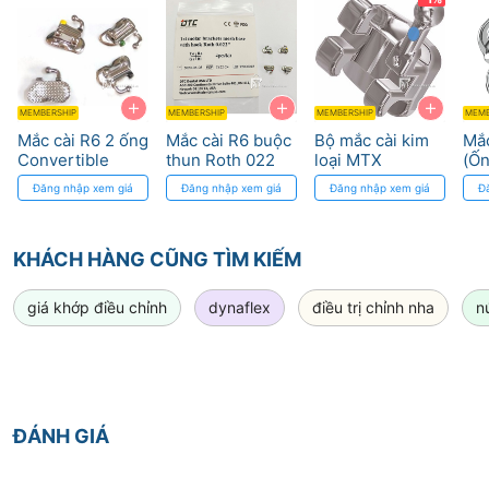
+
+
+
MEMBERSHIP
MEMBERSHIP
MEMBERSHIP
MEMB
Mắc cài R6 2 ống
Mắc cài R6 buộc
Bộ mắc cài kim
Mắc
Convertible
thun Roth 022
loại MTX
(Ốn
MBT 022 DTC
DTC Medical
Roth/MBT (5x5)
Dy
Đăng nhập xem giá
Đăng nhập xem giá
Đăng nhập xem giá
Đ
Medical
Apparatus
DynaFlex
Apparatus
KHÁCH HÀNG CŨNG TÌM KIẾM
giá khớp điều chỉnh
dynaflex
điều trị chỉnh nha
n
ĐÁNH GIÁ