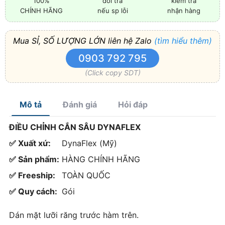
100%
đổi trả
kiểm tra
CHÍNH HÃNG
nếu sp lỗi
nhận hàng
Mua SỈ, SỐ LƯỢNG LỚN liên hệ Zalo
(tìm hiểu thêm)
0903 792 795
(Click copy SDT)
Mô tả
Đánh giá
Hỏi đáp
ĐIỀU CHỈNH CẮN SÂU DYNAFLEX
✅ Xuất xứ:
DynaFlex (Mỹ)
✅ Sản phẩm:
HÀNG CHÍNH HÃNG
✅ Freeship:
TOÀN QUỐC
✅ Quy cách:
Gói
Dán mặt lưỡi răng trước hàm trên.