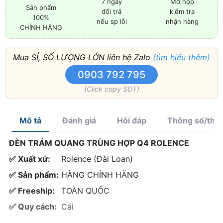
7 ngày
Mở hộp
Sản phẩm
đổi trả
kiểm tra
100%
nếu sp lỗi
nhận hàng
CHÍNH HÃNG
Mua SỈ, SỐ LƯỢNG LỚN liên hệ Zalo
(tìm hiểu thêm)
0903 792 795
(Click copy SDT)
Mô tả
Đánh giá
Hỏi đáp
Thông số/thà
ĐÈN TRÁM QUANG TRÙNG HỢP Q4 ROLENCE
✅ Xuất xứ:
Rolence (Đài Loan)
✅ Sản phẩm:
HÀNG CHÍNH HÃNG
✅ Freeship:
TOÀN QUỐC
✅ Quy cách:
Cái