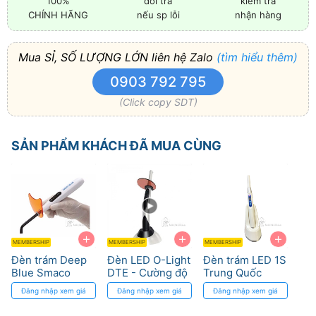
100%
đổi trả
kiểm tra
CHÍNH HÃNG
nếu sp lỗi
nhận hàng
Mua SỈ, SỐ LƯỢNG LỚN liên hệ Zalo
(tìm hiểu thêm)
0903 792 795
(Click copy SDT)
SẢN PHẨM KHÁCH ĐÃ MUA CÙNG
+
+
+
MEMBERSHIP
MEMBERSHIP
MEMBERSHIP
Đèn trám Deep
Đèn LED O-Light
Đèn trám LED 1S
Blue Smaco
DTE - Cường độ
Trung Quốc
cao, bước sóng
Đăng nhập xem giá
Đăng nhập xem giá
Đăng nhập xem giá
tối ưu cho nha
khoa