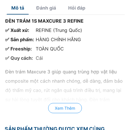
Mô tả
Đánh giá
Hỏi đáp
ĐÈN TRÁM 1S MAXCURE 3 REFINE
✅ Xuất xứ:
REFINE (Trung Quốc)
✅ Sản phẩm:
HÀNG CHÍNH HÃNG
✅ Freeship:
TOÀN QUỐC
✅ Quy cách:
Cái
Đèn trám Maxcure 3 giúp quang trùng hợp vật liệu
composite một cách nhanh chóng, dễ dàng, đảm bảo
độ thẩm mỹ cao, rút ngắn quá trình điều trị, mang lại
sự hài lòng tuyệt đối cho khách hàng. Đèn trám
Xem Thêm
Maxcure 3 được thiết kế đặc biệt giúp nha sĩ giải
quyết được những ca trám răng ở vị trí khó. Đèn
quang trùn hợp giúp nhanh chóng làm khô chất trám,
SẢN PHẨM THƯỜNG ĐƯỢC XEM CÙNG