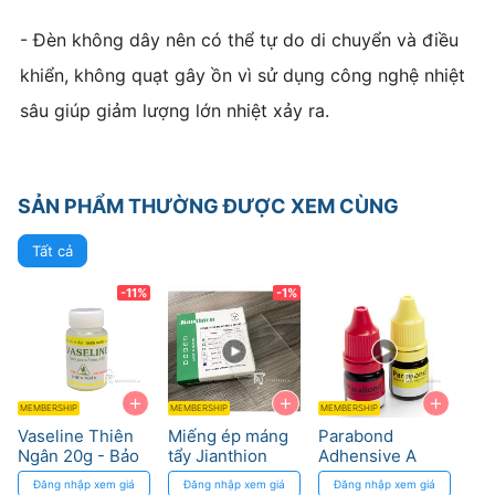
- Đèn không dây nên có thể tự do di chuyển và điều
khiển, không quạt gây ồn vì sử dụng công nghệ nhiệt
sâu giúp giảm lượng lớn nhiệt xảy ra.
SẢN PHẨM THƯỜNG ĐƯỢC XEM CÙNG
Tất cả
-11%
-1%
+
+
+
MEMBERSHIP
MEMBERSHIP
MEMBERSHIP
Vaseline Thiên
Miếng ép máng
Parabond
Ngân 20g - Bảo
tẩy Jianthion
Adhensive A
vệ nướu trong
cứng/mềm - Đài
(Red) & B
Đăng nhập xem giá
Đăng nhập xem giá
Đăng nhập xem giá