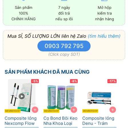
Sản phẩm
7 ngày
Mở hộp
100%
đổi trả
kiểm tra
CHÍNH HÃNG
nếu sp lỗi
nhận hàng
Mua SỈ, SỐ LƯỢNG LỚN liên hệ Zalo
(tìm hiểu thêm)
0903 792 795
(Click copy SDT)
SẢN PHẨM KHÁCH ĐÃ MUA CÙNG
-5%
-8%
-17%
+
+
+
MEMBERSHIP
MEMBERSHIP
MEMBERSHIP
Composite lỏng
Cọ Bond Bôi Keo
Composite lỏng
Nexcomp Flow
Nha Khoa Loại
Denu - Trám