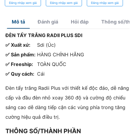
Tốt
răng thẩm mỹ,
Đăng nhập xem giá
Đăng nhập xem giá
Đăng nhập xem giá
độ bám cao
Mô tả
Đánh giá
Hỏi đáp
Thông số/thà
ĐÈN TẨY TRẮNG RADII PLUS SDI
✅ Xuất xứ:
Sdi (Úc)
✅ Sản phẩm:
HÀNG CHÍNH HÃNG
✅ Freeship:
TOÀN QUỐC
✅ Quy cách:
Cái
Đèn tẩy trắng Radii Plus với thiết kế độc đáo, dễ nâng
cấp và đầu đèn nhỏ xoay 360 độ và cường độ chiếu
sáng cao dễ dàng tiếp cận các vùng phía trong tăng
cường hiệu quả điều trị.
THÔNG SỐ/THÀNH PHẦN