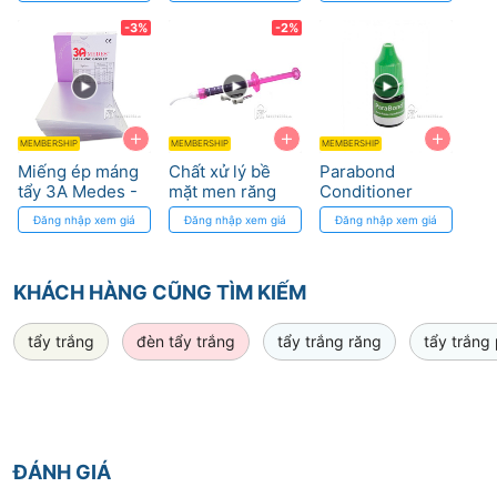
tẩy trắng
Loan
(Yellow) Set
(2x3 ml) - Bộ
-3%
-2%
keo dán
paracore hóa
trùng hợp
+
+
+
MEMBERSHIP
MEMBERSHIP
MEMBERSHIP
Miếng ép máng
Chất xử lý bề
Parabond
tẩy 3A Medes -
mặt men răng
Conditioner
Cải thiện tẩy
Opalustre
(Green) - Chất
Đăng nhập xem giá
Đăng nhập xem giá
Đăng nhập xem giá
trắng, an toàn
Ultradent
xử lý bề mặt men
nướu
răng self-
priming - Lọ 3
KHÁCH HÀNG CŨNG TÌM KIẾM
ml
tẩy trắng
đèn tẩy trắng
tẩy trắng răng
tẩy trắng 
ĐÁNH GIÁ