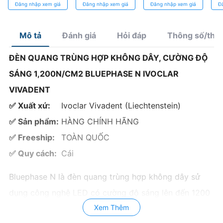
– Tối ưu thao tác,
Thiết Kế An
Thiết kế chuyên
Dà
Đăng nhập xem giá
Đăng nhập xem giá
Đăng nhập xem giá
Đ
bền bỉ trong
Toàn, Dễ Sử
dụng
Kh
từng ca nhổ
Dụng
Mô tả
Đánh giá
Hỏi đáp
Thông số/thà
ĐÈN QUANG TRÙNG HỢP KHÔNG DÂY, CƯỜNG ĐỘ
SÁNG 1,200N/CM2 BLUEPHASE N IVOCLAR
VIVADENT
✅ Xuất xứ:
Ivoclar Vivadent (Liechtenstein)
✅ Sản phẩm:
HÀNG CHÍNH HÃNG
✅ Freeship:
TOÀN QUỐC
✅ Quy cách:
Cái
Bluephase N là đèn quang trùng hợp không dây sử
dụng công nghệ LED có cường độ sáng lên đến 1200
Xem Thêm
mW/cm2 với phạm vi bước sóng rộng.