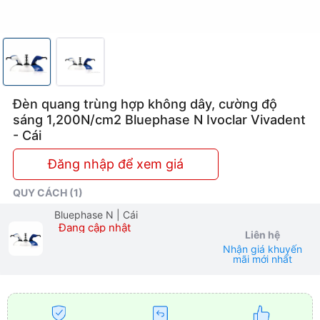
Ivoclar
Vivadent
Đèn quang trùng hợp không dây, cường độ
sáng 1,200N/cm2 Bluephase N Ivoclar Vivadent
- Cái
Đăng nhập để xem giá
QUY CÁCH (1)
Bluephase N
| Cái
Đang cập nhật
Liên hệ
Nhận giá khuyến
mãi mới nhất