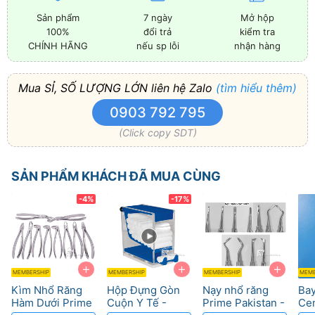
Sản phẩm
7 ngày
Mở hộp
100%
đổi trả
kiểm tra
CHÍNH HÃNG
nếu sp lỗi
nhận hàng
Mua SỈ, SỐ LƯỢNG LỚN liên hệ Zalo
(tìm hiểu thêm)
0903 792 795
(Click copy SDT)
SẢN PHẨM KHÁCH ĐÃ MUA CÙNG
-4%
-17%
+
+
+
MEMBERSHIP
MEMBERSHIP
MEMBERSHIP
MEMB
Kìm Nhổ Răng
Hộp Đựng Gòn
Nạy nhổ răng
Bay
Hàm Dưới Prime
Cuộn Y Tế -
Prime Pakistan -
Cem