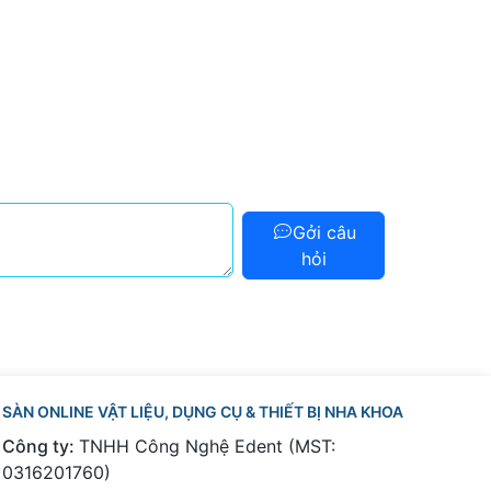
Gởi câu
hỏi
SÀN ONLINE VẬT LIỆU, DỤNG CỤ & THIẾT BỊ NHA KHOA
Công ty:
TNHH Công Nghệ Edent (MST:
0316201760)