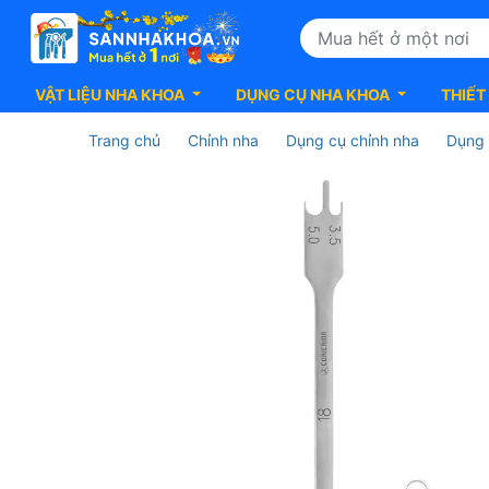
VẬT LIỆU NHA KHOA
DỤNG CỤ NHA KHOA
THIẾT
Trang chủ
Chỉnh nha
Dụng cụ chỉnh nha
Dụng 
DC
ấn
khâu
&
Đặt
mắc