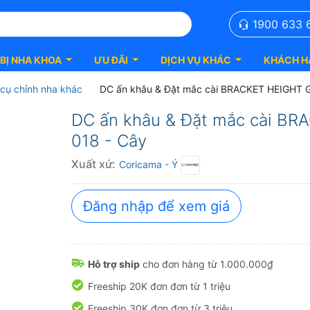
1900 633 
 BỊ NHA KHOA
ƯU ĐÃI
DỊCH VỤ KHÁC
KHÁCH H
cụ chỉnh nha khác
DC ấn khâu & Đặt mắc cài BRACKET HEIGHT
DC ấn khâu & Đặt mắc cài B
018 - Cây
Xuất xứ:
Coricama
- Ý
Đăng nhập để xem giá
Hỗ trợ ship
cho đơn hàng từ 1.000.000₫
Freeship 20K đơn đơn từ 1 triệu
Freeship 30K đơn đơn từ 3 triệu