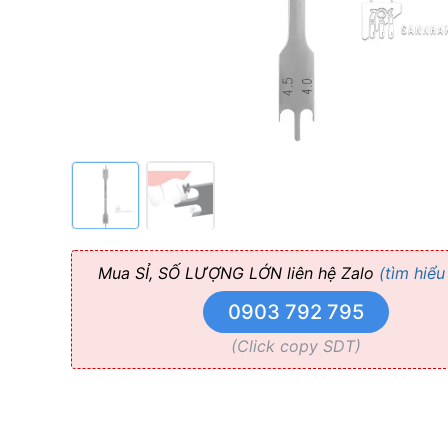
cài
BRACKET
HEIGHT
GAUGE
SLOT
018
Mua SỈ, SỐ LƯỢNG LỚN liên hệ Zalo
(tìm hiểu
0903 792 795
(Click copy SDT)