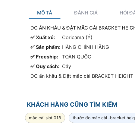
MÔ TẢ
ĐÁNH GIÁ
HỎI Đ
DC ẤN KHÂU & ĐẶT MẮC CÀI BRACKET HEIG
✅ Xuất xứ:
Coricama (Ý)
✅ Sản phẩm:
HÀNG CHÍNH HÃNG
✅ Freeship:
TOÀN QUỐC
✅ Quy cách:
Cây
DC ấn khâu & Đặt mắc cài BRACKET HEIGH
KHÁCH HÀNG CŨNG TÌM KIẾM
mắc cài slot 018
thước đo mắc cài -bracket hei