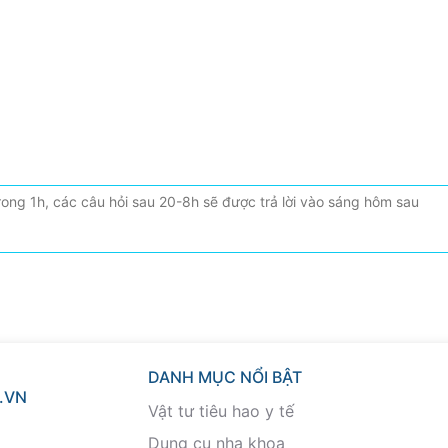
DANH MỤC NỔI BẬT
.VN
Vật tư tiêu hao y tế
Dụng cụ nha khoa