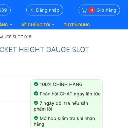
Giỏ hàng
639
Đăng nhập
0
ÀNG
VỀ CHÚNG TÔI
TUYỂN DỤNG
 GAUGE SLOT 018
RACKET HEIGHT GAUGE SLOT
100%
CHÍNH HÃNG
Phản hồi CHAT
ngay lập tức
7 ngày
đổi trả nếu sản
phẩm lỗi
Mở hộp kiểm tra khi nhận
hàng