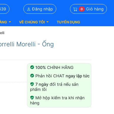
Giỏ hàng
639
Đăng nhập
0
ÀNG
VỀ CHÚNG TÔI
TUYỂN DỤNG
lli
relli Morelli - Ống
100%
CHÍNH HÃNG
Phản hồi CHAT
ngay lập tức
7 ngày
đổi trả nếu sản
phẩm lỗi
Mở hộp kiểm tra khi nhận
hàng