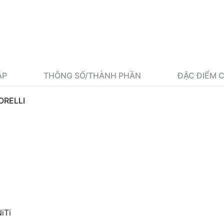
ÁP
THÔNG SỐ/THÀNH PHẦN
ĐẶC ĐIỂM 
ORELLI
iTi