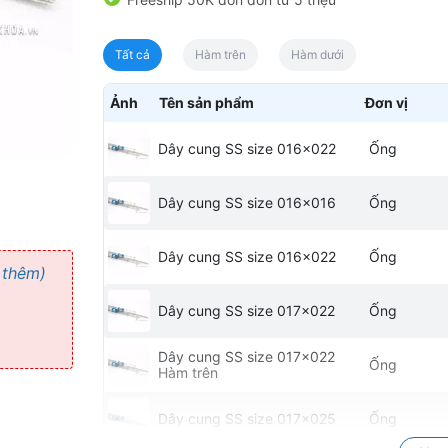
Tất cả
Hàm trên
Hàm dưới
Ảnh
Tên sản phẩm
Đơn vị
Dây cung SS size 016x022
Ống
Dây cung SS size 016x016
Ống
Dây cung SS size 016x022
Ống
 thêm)
Dây cung SS size 017x022
Ống
Dây cung SS size 017x022
Ống
Hàm trên
Dây cung SS size 017x025
Ống