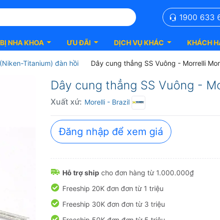
1900 633 
 BỊ NHA KHOA
ƯU ĐÃI
DỊCH VỤ KHÁC
KHÁCH H
(Niken-Titanium) đàn hồi
Dây cung thẳng SS Vuông - Morrelli More
Dây cung thẳng SS Vuông - Mor
Xuất xứ:
Morelli
- Brazil
Đăng nhập để xem giá
Hỗ trợ ship
cho đơn hàng từ 1.000.000₫
Freeship 20K đơn đơn từ 1 triệu
Freeship 30K đơn đơn từ 3 triệu
Freeship 50K đơn đơn từ 5 triệu