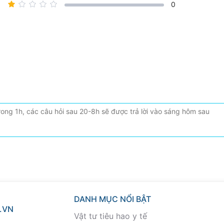
0
DANH MỤC NỔI BẬT
.VN
Vật tư tiêu hao y tế