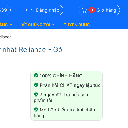
Giỏ hàng
639
Đăng nhập
0
ÀNG
VỀ CHÚNG TÔI
TUYỂN DỤNG
liance
 nhật Reliance - Gói
100%
CHÍNH HÃNG
Phản hồi CHAT
ngay lập tức
7 ngày
đổi trả nếu sản
phẩm lỗi
Mở hộp kiểm tra khi nhận
hàng