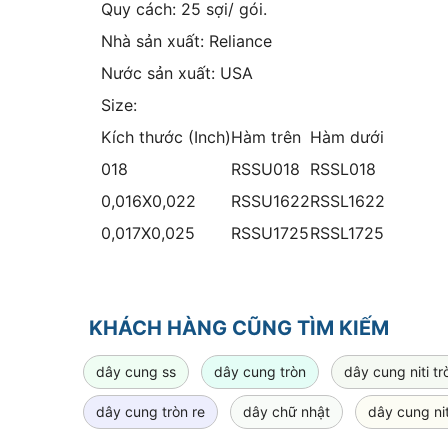
Quy cách: 25 sợi/ gói.
Nhà sản xuất: Reliance
Nước sản xuất: USA
Size:
Kích thước (Inch)
Hàm trên
Hàm dưới
018
RSSU018
RSSL018
0,016X0,022
RSSU1622
RSSL1622
0,017X0,025
RSSU1725
RSSL1725
KHÁCH HÀNG CŨNG TÌM KIẾM
dây cung ss
dây cung tròn
dây cung niti tr
dây cung tròn re
dây chữ nhật
dây cung nit