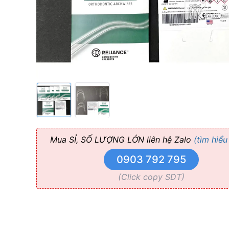
chữ
nhật
Reliance
Mua SỈ, SỐ LƯỢNG LỚN liên hệ Zalo
(tìm hiểu
0903 792 795
(Click copy SDT)