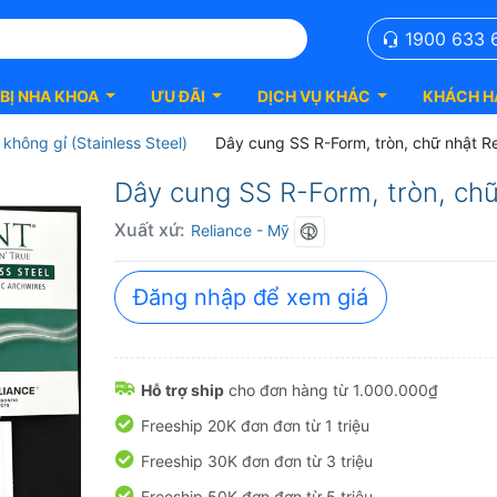
1900 633 
 BỊ NHA KHOA
ƯU ĐÃI
DỊCH VỤ KHÁC
KHÁCH H
không gỉ (Stainless Steel)
Dây cung SS R-Form, tròn, chữ nhật Re
Dây cung SS R-Form, tròn, chữ
Xuất xứ:
Reliance
- Mỹ
Đăng nhập để xem giá
Hỗ trợ ship
cho đơn hàng từ 1.000.000₫
Freeship 20K đơn đơn từ 1 triệu
Freeship 30K đơn đơn từ 3 triệu
Freeship 50K đơn đơn từ 5 triệu