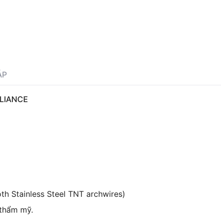
ÁP
ELIANCE
th Stainless Steel TNT archwires)
 thẩm mỹ.