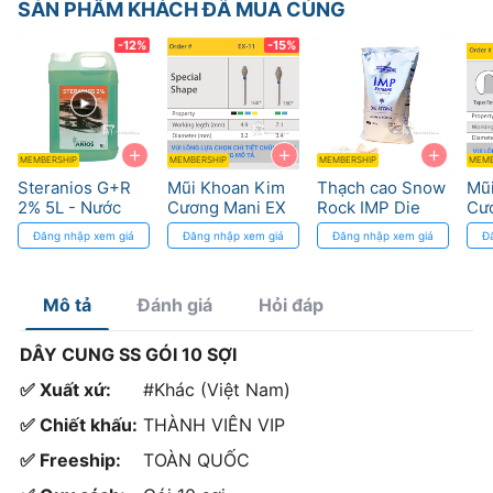
SẢN PHẨM KHÁCH ĐÃ MUA CÙNG
-12%
-15%
+
+
+
MEMBERSHIP
MEMBERSHIP
MEMBERSHIP
MEMB
Steranios G+R
Mũi Khoan Kim
Thạch cao Snow
Mũ
2% 5L - Nước
Cương Mani EX
Rock IMP Die
Cư
ngâm dụng cụ
Pro - Độ Bền
Stone Type 4
Độ 
Đăng nhập xem giá
Đăng nhập xem giá
Đăng nhập xem giá
Đ
pha sẳn
Cao
màu Golden
Chí
Brown
Mô tả
Đánh giá
Hỏi đáp
DÂY CUNG SS GÓI 10 SỢI
✅ Xuất xứ:
#Khác (Việt Nam)
✅ Chiết khấu:
THÀNH VIÊN VIP
✅ Freeship:
TOÀN QUỐC