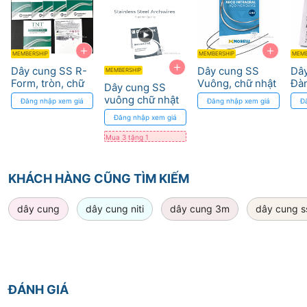
+
+
MEMBERSHIP
MEMBERSHIP
MEMB
+
Dây cung SS R-
Dây cung SS
Dây
MEMBERSHIP
Form, tròn, chữ
Vuông, chữ nhật
Đà
Dây cung SS
nhật Reliance
- Morrelli Morelli
Hà
vuông chữ nhật
Đăng nhập xem giá
Đăng nhập xem giá
Đ
DynaFlex - ma
Đăng nhập xem giá
sát thấp, độ bền
cao
Mua 3 tặng 1
KHÁCH HÀNG CŨNG TÌM KIẾM
dây cung
dây cung niti
dây cung 3m
dây cung s
ĐÁNH GIÁ