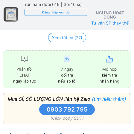
Tròn hàm dưới 016
| Gói 10 sợi
NGƯNG HOẠT
Đăng nhập xem giá
ĐỘNG
Tư vấn SP thay thế
Xem tất cả (22)
7 ngày
Mở hộp
Phản hồi
đổi trả
kiểm tra
CHAT
nếu sp lỗi
nhận hàng
ngay lập tức
Mua SỈ, SỐ LƯỢNG LỚN liên hệ Zalo
(tìm hiểu thêm)
0903 792 795
(Click copy SDT)