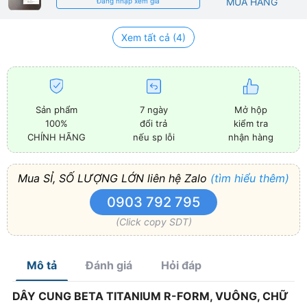
MUA HÀNG
Đăng nhập xem giá
Xem tất cả (4)
Sản phẩm
7 ngày
Mở hộp
100%
đổi trả
kiểm tra
CHÍNH HÃNG
nếu sp lỗi
nhận hàng
Mua SỈ, SỐ LƯỢNG LỚN liên hệ Zalo
(tìm hiểu thêm)
0903 792 795
(Click copy SDT)
Mô tả
Đánh giá
Hỏi đáp
DÂY CUNG BETA TITANIUM R-FORM, VUÔNG, CHỮ