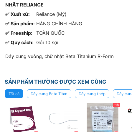
NHẬT RELIANCE
✅ Xuất xứ:
Reliance (Mỹ)
✅ Sản phẩm:
HÀNG CHÍNH HÃNG
✅ Freeship:
TOÀN QUỐC
✅ Quy cách:
Gói 10 sợi
Dây cung vuông, chữ nhật Beta Titanium R-Form
SẢN PHẨM THƯỜNG ĐƯỢC XEM CÙNG
Tất cả
Dây cung Beta Titan
Dây cung thép
Dây cun
-1%