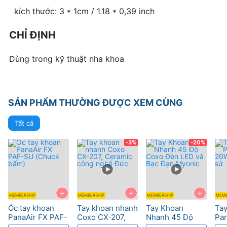
kích thước: 3 * 1cm / 1.18 * 0,39 inch
CHỈ ĐỊNH
Dùng trong kỹ thuật nha khoa
SẢN PHẨM THƯỜNG ĐƯỢC XEM CÙNG
Tất cả
-3%
-20%
+
+
+
MEMBERSHIP
MEMBERSHIP
MEMBERSHIP
MEMB
Óc tay khoan
Tay khoan nhanh
Tay Khoan
Ta
PanaAir FX PAF-
Coxo CX-207,
Nhanh 45 Độ
Pa
SU (Chuck bấm)
Ceramic công
Coxo Đèn LED
với