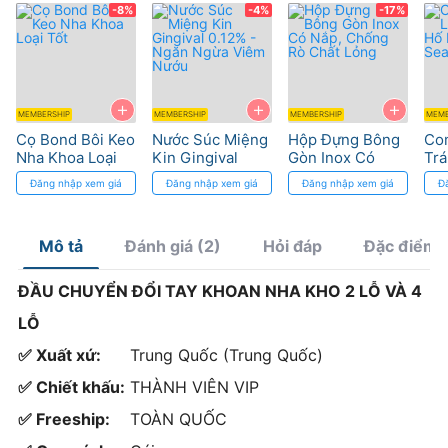
-8%
-4%
-17%
+
+
+
MEMBERSHIP
MEMBERSHIP
MEMBERSHIP
MEMB
Cọ Bond Bôi Keo
Nước Súc Miệng
Hộp Đựng Bông
Co
Nha Khoa Loại
Kin Gingival
Gòn Inox Có
Trá
Tốt
0.12% - Ngăn
Nắp, Chống Rò
Rãn
Đăng nhập xem giá
Đăng nhập xem giá
Đăng nhập xem giá
Đ
Ngừa Viêm Nướu
Chất Lỏng
Sea
Mô tả
Đánh giá (2)
Hỏi đáp
Đặc điểm 
ĐẦU CHUYỂN ĐỔI TAY KHOAN NHA KHO 2 LỖ VÀ 4
LỖ
✅ Xuất xứ:
Trung Quốc (Trung Quốc)
✅ Chiết khấu:
THÀNH VIÊN VIP
✅ Freeship:
TOÀN QUỐC