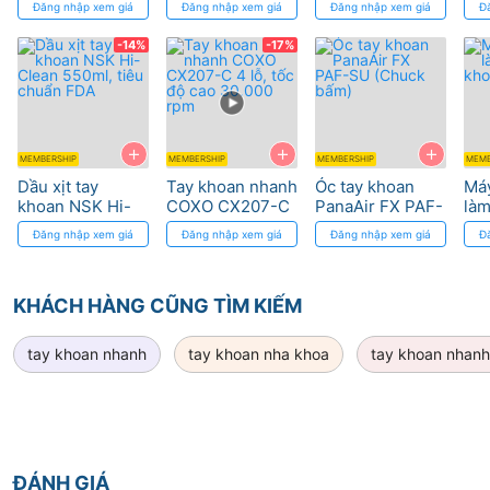
Đăng nhập xem giá
Đăng nhập xem giá
Đăng nhập xem giá
Đ
nghệ Đức
và Bạc Đạn
Myonic
-14%
-17%
+
+
+
MEMBERSHIP
MEMBERSHIP
MEMBERSHIP
MEMB
Dầu xịt tay
Tay khoan nhanh
Óc tay khoan
Máy
khoan NSK Hi-
COXO CX207-C
PanaAir FX PAF-
làm
Clean 550ml,
4 lỗ, tốc độ cao
SU (Chuck bấm)
kh
Đăng nhập xem giá
Đăng nhập xem giá
Đăng nhập xem giá
Đ
tiêu chuẩn FDA
30.000 rpm
KHÁCH HÀNG CŨNG TÌM KIẾM
tay khoan nhanh
tay khoan nha khoa
tay khoan nhanh
ĐÁNH GIÁ