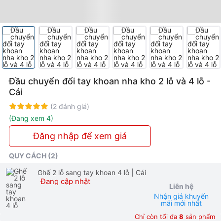
-
Tính
Tương
Thích
Cao
Đầu chuyển đổi tay khoan nha kho 2 lỗ và 4 lỗ -
Cái
Rating:
100%
(2 đánh giá)
(Đang xem 4)
Đăng nhập để xem giá
QUY CÁCH (2)
Ghế 2 lỗ sang tay khoan 4 lỗ
| Cái
Đang cập nhật
Liên hệ
Nhận giá khuyến
mãi mới nhất
Chỉ còn tối đa
8
sản phẩm