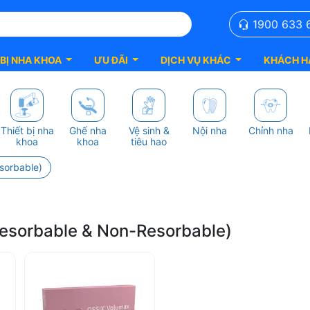
1900 633 
 BỊ NHA KHOA
ƯU ĐÃI
DỊCH VỤ KHÁC
KHÁCH H
Thiết bị nha
Ghế nha
Vệ sinh &
Nội nha
Chỉnh nha
khoa
khoa
tiêu hao
sorbable)
esorbable & Non-Resorbable)