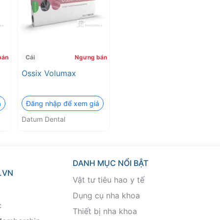
bán
Cái
Ngưng bán
Ossix Volumax
á
Đăng nhập để xem giá
Datum Dental
DANH MỤC NỔI BẬT
.VN
Vật tư tiêu hao y tế
Dụng cụ nha khoa
c
Thiết bị nha khoa