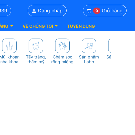
Giỏ hàng
639
Đăng nhập
0
ÀNG
VỀ CHÚNG TÔI
TUYỂN DỤNG
Mũi khoan
Tẩy trắng,
Chăm sóc
Sản phẩm
Sách nha
S
nha khoa
thẩm mỹ
răng miệng
Labo
khoa