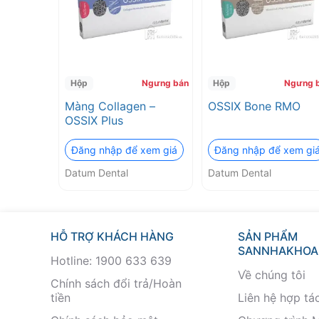
lượng
2026
❤️
Hộp
Ngưng bán
Hộp
Ngưng 
Màng Collagen –
OSSIX Bone RMO
VAT
OSSIX Plus
đầy
Đăng nhập để xem giá
Đăng nhập để xem gi
Datum Dental
Datum Dental
đủ
HỖ TRỢ KHÁCH HÀNG
SẢN PHẨM
SANNHAKHOA
Hotline: 1900 633 639
Về chúng tôi
Chính sách đổi trả/Hoàn
tiền
Liên hệ hợp tá