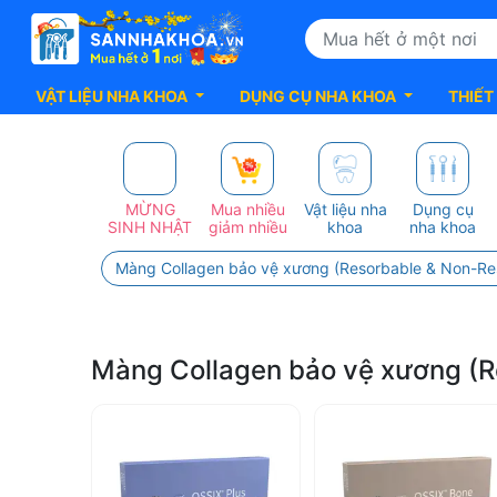
VẬT LIỆU NHA KHOA
DỤNG CỤ NHA KHOA
THIẾT
Top
100+
MỪNG
Mua nhiều
Vật liệu nha
Dụng cụ
SINH NHẬT
giảm nhiều
khoa
nha khoa
sản
Màng Collagen bảo vệ xương (Resorbable & Non-Re
Phẩm
DATUM
Màng Collagen bảo vệ xương (R
DENTAL
Chất