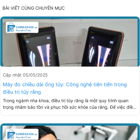
BÀI VIẾT CÙNG CHUYÊN MỤC
Cập nhật 05/05/2025
Máy đo chiều dài ống tủy: Công nghệ tiên tiến trong
điều trị tủy răng
Trong ngành nha khoa, điều trị tủy răng là một quy trình quan
trọng nhằm bảo tồn và phục hồi sức khỏe của răng. Để việc điều
trị diễn ra hiệu quả thì cần xác định chính xác chiều dài của ống
tủy. Đây chính là lúc máy đo chiều dài ống tủy trở thành công cụ
không thể thiếu. Bài viết này sẽ giúp bạn hiểu rõ về máy đo chiều
dài ống tủy để đưa lựa chọn phù hợp với nhu cầu.