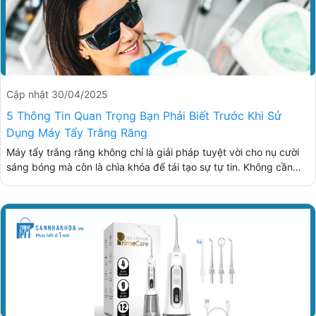
Cập nhật 30/04/2025
5 Thông Tin Quan Trọng Bạn Phải Biết Trước Khi Sử
Dụng Máy Tẩy Trắng Răng
Máy tẩy trắng răng không chỉ là giải pháp tuyệt vời cho nụ cười
sáng bóng mà còn là chìa khóa để tái tạo sự tự tin. Không cần
phải lo lắng về việc điều trị tại phòng khám hay chi phí đắt đỏ,
máy tẩy trắng răng mang đến cho bạn một phương pháp tẩy
trắng tiện lợi, hiệu quả và an toàn. Khám phá ngay để có được nụ
cười rạng rỡ bạn luôn mong muốn!