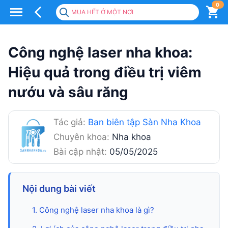
0
MUA HẾT Ở MỘT NƠI
Công
nghệ
Công nghệ laser nha khoa:
laser
Hiệu quả trong điều trị viêm
nha
nướu và sâu răng
khoa:
Hiệu
Tác giả:
Ban biên tập Sàn Nha Khoa
quả
Chuyên khoa:
Nha khoa
trong
Bài cập nhật:
05/05/2025
điều
trị
Nội dung bài viết
viêm
1. Công nghệ laser nha khoa là gì?