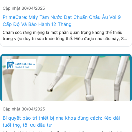
Cập nhật 30/04/2025
PrimeCare: Máy Tăm Nước Đạt Chuẩn Châu Âu Với 9
Cấp Độ Và Bảo Hành 12 Tháng
Chăm sóc răng miệng là một phần quan trọng không thể thiếu
trong việc duy trì sức khỏe tổng thể. Hiểu được nhu cầu này, Sàn
Nha Khoa tự hào giới thiệu đến quý khách hàng sản phẩm máy
tăm nước PrimeCare – một giải pháp tiên tiến, mang lại hiệu quả
vượt trội trong việc chăm sóc răng miệng hàng ngày. Hãy cùng
khám phá những tính năng và lợi ích mà PrimeCare mang lại qua
bài viết dưới đây.
Cập nhật 30/04/2025
Bí quyết bảo trì thiết bị nha khoa đúng cách: Kéo dài
tuổi thọ, tối ưu đầu tư