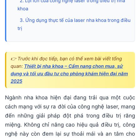
nướu
2. Lợi ích của công nghệ laser trong điều trị nha
và
khoa
sâu
3. Ứng dụng thực tế của laser nha khoa trong điều
trị
răng
👉 Trước khi đọc tiếp, bạn có thể xem bài viết tổng
quan:
Thiết bị nha khoa – Cẩm nang chọn mua, sử
dụng và tối ưu đầu tư cho phòng khám hiện đại năm
2025
Ngành nha khoa hiện đại đang trải qua một cuộc
cách mạng với sự ra đời của công nghệ laser, mang
đến những giải pháp đột phá trong điều trị răng
miệng. Không chỉ nâng cao hiệu quả điều trị, công
nghệ này còn đem lại sự thoải mái và an tâm cho