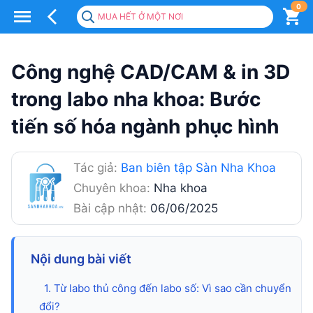
0
MUA HẾT Ở MỘT NƠI
Công
nghệ
Công nghệ CAD/CAM & in 3D
CAD/CAM
trong labo nha khoa: Bước
&
tiến số hóa ngành phục hình
in
3D
Tác giả:
Ban biên tập Sàn Nha Khoa
trong
Chuyên khoa:
Nha khoa
labo
Bài cập nhật:
06/06/2025
nha
khoa:
Nội dung bài viết
Bước
1. Từ labo thủ công đến labo số: Vì sao cần chuyển
đổi?