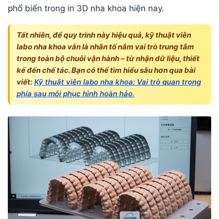
phổ biến trong in 3D nha khoa hiện nay.
Tất nhiên, để quy trình này hiệu quả, kỹ thuật viên
labo nha khoa vẫn là nhân tố nắm vai trò trung tâm
trong toàn bộ chuỗi vận hành – từ nhận dữ liệu, thiết
kế đến chế tác. Bạn có thể tìm hiểu sâu hơn qua bài
viết:
Kỹ thuật viên labo nha khoa: Vai trò quan trọng
phía sau mỗi phục hình hoàn hảo.