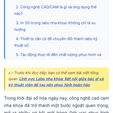
tiến
số
2. Công nghệ CAD/CAM là gì và ứng dụng thế
nào?
hóa
3. In 3D trong labo nha khoa: Không chỉ là xu
ngành
hướng
phục
4. Thiết bị cần có để chuyển đổi thành labo kỹ
hình
thuật số
5. Tác động thực tế đến chất lượng phục hình và
sự phối hợp với bác sĩ
6. Kết luận
👉 Trước khi đọc tiếp, bạn có thể xem bài viết tổng
quan:
Lĩnh vực Labo nha khoa: Kết nối giữa bác sĩ và
kỹ thuật viên để tạo nên phục hình hoàn hảo
Trong thời đại số hóa ngày nay, công nghệ cad cam
nha khoa đã trở thành một bước ngoặt quan trọng,
mở ra nhiều cơ hội mới trong lĩnh vực phục hình