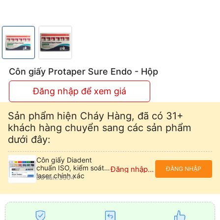
Côn giấy Protaper Sure Endo - Hộp
Đăng nhập để xem giá
Sản phẩm hiện Cháy Hàng, đã có 31+
khách hàng chuyển sang các sản phẩm
dưới đây:
Côn giấy Diadent
chuẩn ISO, kiểm soát
Đăng nhập để xem giá
ĐĂNG NHẬP
laser chính xác
Đã bán: 3304