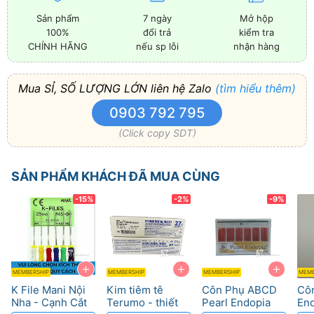
Sản phẩm
7 ngày
Mở hộp
100%
đổi trả
kiểm tra
CHÍNH HÃNG
nếu sp lỗi
nhận hàng
Mua SỈ, SỐ LƯỢNG LỚN liên hệ Zalo
(tìm hiểu thêm)
0903 792 795
(Click copy SDT)
SẢN PHẨM KHÁCH ĐÃ MUA CÙNG
-15%
-2%
-9%
+
+
+
MEMBERSHIP
MEMBERSHIP
MEMBERSHIP
MEMB
K File Mani Nội
Kim tiêm tê
Côn Phụ ABCD
Côn
Nha - Cạnh Cắt
Terumo - thiết
Pearl Endopia
End