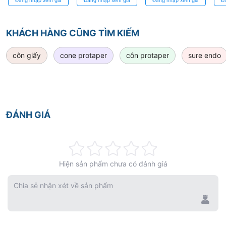
chính xác
ISO
Ống Tủy
Th
IS
KHÁCH HÀNG CŨNG TÌM KIẾM
côn giấy
cone protaper
côn protaper
sure endo
ĐÁNH GIÁ
Rating:
Hiện sản phẩm chưa có đánh giá
0%
Chia sẻ nhận xét về sản phẩm