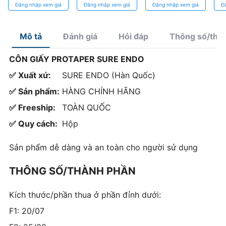
Sắc, Chuẩn ISO
kế ba cạnh siêu
ISO
Đăng nhập xem giá
Đăng nhập xem giá
Đăng nhập xem giá
Đ
sắc
chí
Mô tả
Đánh giá
Hỏi đáp
Thông số/thà
CÔN GIẤY PROTAPER SURE ENDO
✅ Xuất xứ:
SURE ENDO (Hàn Quốc)
✅ Sản phẩm:
HÀNG CHÍNH HÃNG
✅ Freeship:
TOÀN QUỐC
✅ Quy cách:
Hộp
Sản phẩm dễ dàng và an toàn cho người sử dụng
THÔNG SỐ/THÀNH PHẦN
Kích thước/phần thua ở phần đỉnh dưới:
F1: 20/07