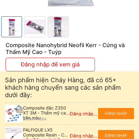
Composite Nanohybrid Neofil Kerr - Cứng và
Thẩm Mỹ Cao - Tuýp
Đăng nhập để xem giá
Sản phẩm hiện Cháy Hàng, đã có 65+
khách hàng chuyển sang các sản phẩm
dưới đây:
Composite đặc Z350
XT 3M - Thẩm mỹ cao,
Đăng nhập để xem giá
ĐĂNG NHẬP
bền màu
Đã bán: 3684
PALFIQUE LX5
Composite Resin - Cao
Đăng nhập để xem giá
ĐĂNG NHẬP