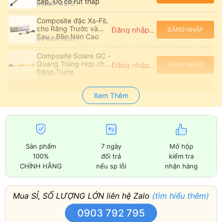
cấp, Độ co rút thấp
Đã bán: 4372
Composite đặc Xs-FiL
cho Răng Trước và
Đăng nhập để xem giá
ĐĂNG NHẬP
Sau - Bền Nén Cao
Đã bán: 3958
Composite Solare GC -
Quang Trùng Hợp cho
Đăng nhập để xem giá
ĐĂNG NHẬP
Răng Trước
Đã bán: 2992
Composite đặc Denfil
Xem Thêm
Hàn Quốc - Trám Răng
Đăng nhập để xem giá
ĐĂNG NHẬP
Hàm
Đã bán: 29482
Composite Tetric N-
Ceram Nano-Hybrid
Đăng nhập để xem giá
ĐĂNG NHẬP
cho Răng Trước và
Đã bán: 1929
Sản phẩm
7 ngày
Mở hộp
Sau
100%
đổi trả
kiểm tra
Composite Z250 3M -
CHÍNH HÃNG
nếu sp lỗi
nhận hàng
Độ bền cao, màu sắc
Đăng nhập để xem giá
ĐĂNG NHẬP
phong phú
Đã bán: 3842
Mua SỈ, SỐ LƯỢNG LỚN liên hệ Zalo
(tìm hiểu thêm)
Composite Đặc P60
3M - Trám Răng Sau,
Đăng nhập để xem giá
ĐĂNG NHẬP
0903 792 795
Độ Bền Cao
Đã bán: 684