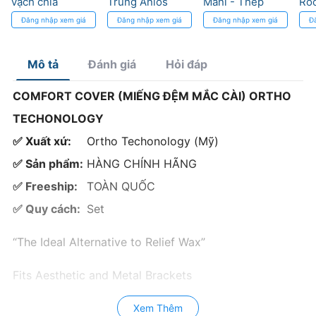
vạch chia
Trùng Anios
Mani - Thép
Roc
Diadent
Clean Excel D -
Hard Fiber cho
cứ
Đăng nhập xem giá
Đăng nhập xem giá
Đăng nhập xem giá
Đ
Không ăn mòn,
điều trị tủy
Thân thiện môi
trường
Mô tả
Đánh giá
Hỏi đáp
COMFORT COVER (MIẾNG ĐỆM MẮC CÀI) ORTHO
TECHONOLOGY
✅ Xuất xứ:
Ortho Techonology (Mỹ)
✅ Sản phẩm:
HÀNG CHÍNH HÃNG
✅ Freeship:
TOÀN QUỐC
✅ Quy cách:
Set
“The Ideal Alternative to Relief Wax”
Fits Aesthetic and Metal Brackets
Snaps easier into place and stays more secure than
Xem Thêm