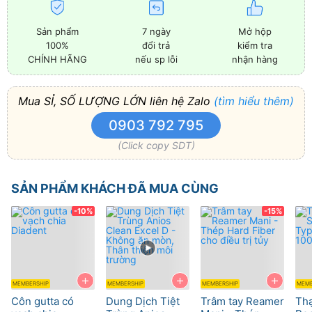
Sản phẩm
7 ngày
Mở hộp
100%
đổi trả
kiểm tra
CHÍNH HÃNG
nếu sp lỗi
nhận hàng
Mua SỈ, SỐ LƯỢNG LỚN liên hệ Zalo
(tìm hiểu thêm)
0903 792 795
(Click copy SDT)
SẢN PHẨM KHÁCH ĐÃ MUA CÙNG
-10%
-15%
+
+
+
MEMBERSHIP
MEMBERSHIP
MEMBERSHIP
MEMB
Côn gutta có
Dung Dịch Tiệt
Trâm tay Reamer
Th