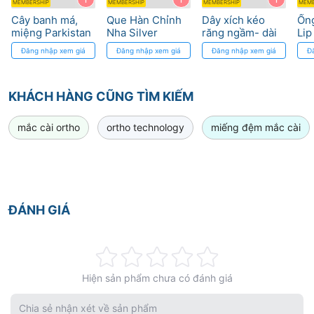
MEMBERSHIP
MEMBERSHIP
MEMBERSHIP
MEMB
Cây banh má,
Que Hàn Chỉnh
Dây xích kéo
Ống
miệng Parkistan
Nha Silver
răng ngầm- dài
Li
Solder 0.5mm
1’’ Eyelet with
Tub
Đăng nhập xem giá
Đăng nhập xem giá
Đăng nhập xem giá
Đ
Morelli
Chain Direct
Bond DynaFlex
KHÁCH HÀNG CŨNG TÌM KIẾM
mắc cài ortho
ortho technology
miếng đệm mắc cài
ĐÁNH GIÁ
Rating:
Hiện sản phẩm chưa có đánh giá
0%
Chia sẻ nhận xét về sản phẩm