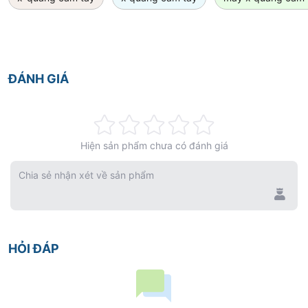
. Thời gian chụp: 0.1 – 2 giây
. Tiêu cự: 0.3mm (TOSHIBA)
. Khoảng cách ống máy đến da bệnh nhân: 130mm
ĐÁNH GIÁ
. Nặng: 2.5 Kg
. Điện thế: 60 kV. Dòng điện: 1.5 mA
Rating:
Hiện sản phẩm chưa có đánh giá
0%
Chia sẻ nhận xét về sản phẩm
HỎI ĐÁP