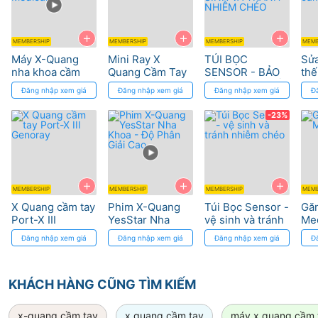
. Lớp chắn chì bên trong máy giúp đảm bảo anh toàn
+
+
+
MEMBERSHIP
MEMBERSHIP
MEMBERSHIP
MEMB
bức xạ cho bác sĩ và những người xung quanh khi sử
Máy X-Quang
Mini Ray X
TÚI BỌC
Sửa
dụng.
nha khoa cầm
Quang Cầm Tay
SENSOR - BẢO
thế
tay Handy Handy
Woodpecker
VỆ SENSOR, VỆ
kiệ
Đăng nhập xem giá
Đăng nhập xem giá
Đăng nhập xem giá
Đ
Medical
SINH VÀ TRÁNH
qua
. Có thể lựa chọn chụp với phim truyền thống và phim
NHIỄM CHÉO
-23%
kỹ thuật số hoặc chụp với sensor.
. Có thể lựa chọn chương trình chụp cho người lớn
hoặc trẻ em.
+
+
+
MEMBERSHIP
MEMBERSHIP
MEMBERSHIP
MEMB
X Quang cầm tay
Phim X-Quang
Túi Bọc Sensor -
Găn
. Chế độ mặc định cho 8 loại răng khác nhau, đồng
Port-X III
YesStar Nha
vệ sinh và tránh
Me
Genoray
Khoa - Độ Phân
nhiễm chéo
thời tùy chỉnh thời gian tăng giảm theo yêu cầu.
Đăng nhập xem giá
Đăng nhập xem giá
Đăng nhập xem giá
Đ
Giải Cao
. Nhỏ gọn dễ dàng di chuyển, màn hình LCD rộng.
KHÁCH HÀNG CŨNG TÌM KIẾM
. Pin sạc.
x-quang cầm tay
x quang cầm tay
máy x quang cầm 