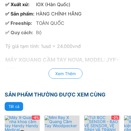
✅ Xuất xứ:
IOX (Hàn Quốc)
✅ Sản phẩm:
HÀNG CHÍNH HÃNG
✅ Freeship:
TOÀN QUỐC
✅ Quy cách:
Bộ
Tỷ giá tạm tính: 1usd = 24.000vnđ
MÁY XQUANG CẦM TAY NOVA, MODEL: JYF-
10P.
Xem Thêm
. Có thể dùng kết hợp với Sensor.
. Sử dụng cho nhiều loại phim: Phim thường (Analog),
SẢN PHẨM THƯỜNG ĐƯỢC XEM CÙNG
Phim kỹ thuật số (Digital).
Tất cả
. Dùng bóng đèn phát tia X Toshiba – Nhật giúp chùm
-9%
-2%
tia Xquang đi xuyên qua xương dễ dàng.