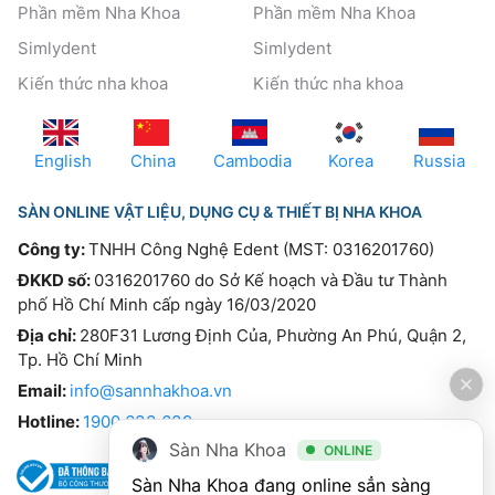
Phần mềm Nha Khoa
Phần mềm Nha Khoa
Simlydent
Simlydent
Kiến thức nha khoa
Kiến thức nha khoa
English
China
Cambodia
Korea
Russia
SÀN ONLINE VẬT LIỆU, DỤNG CỤ & THIẾT BỊ NHA KHOA
Công ty:
TNHH Công Nghệ Edent (MST: 0316201760)
ĐKKD số:
0316201760 do Sở Kế hoạch và Đầu tư Thành
phố Hồ Chí Minh cấp ngày 16/03/2020
Địa chỉ:
280F31 Lương Định Của, Phường An Phú, Quận 2,
Tp. Hồ Chí Minh
Email:
info@sannhakhoa.vn
Hotline:
1900 633 639
Sàn Nha Khoa
ONLINE
Sàn Nha Khoa đang online sẳn sàng 