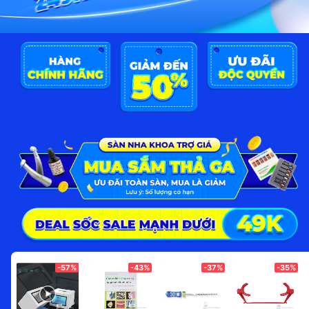
-57%
-43%
-37%
-35%