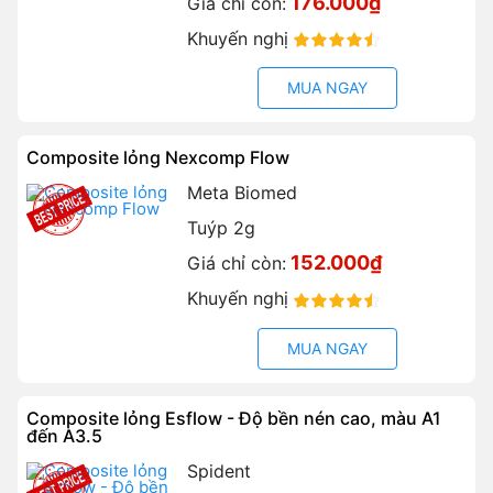
176.000₫
Giá chỉ còn:
Khuyến nghị
90%
MUA NGAY
Composite lỏng Nexcomp Flow
Meta Biomed
Tuýp 2g
152.000₫
Giá chỉ còn:
Khuyến nghị
90%
MUA NGAY
Composite lỏng Esflow - Độ bền nén cao, màu A1
đến A3.5
Spident