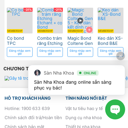
-31%
-21%
+
MEMBERSHIP
MEMBERSHIP
MEMBERSHIP
MEMBERSHIP
Cọ bond
Combo trám
Magic Bond
Keo dán XS-
TPC
răng Etching
Coltene Gen
Bond B&E
Etchant + cọ
5 - Keo dán
Đăng nhập xem
Đăng nhập xem
Đăng nhập xem
Đăng nhập xem
Bond
kết dính cao
giá
giá
giá
giá
cho phục
hồi răng
CHƯƠNG TRÌNH "HOT" ĐANG DIỄN RA
Sàn Nha Khoa
ONLINE
Sàn Nha Khoa đang online sẳn sàng 
phục vụ bác!
HỖ TRỢ KHÁCH HÀNG
TÍNH NĂNG NỔI BẬT
Hotline: 1900 633 639
Vật tư tiêu hao y tế
Chính sách đổi trả/Hoàn tiền
Dụng cụ nha khoa
Chính sách bảo mật
Thiết bị nha khoa