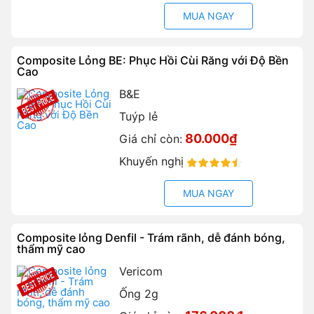
MUA NGAY
Composite Lỏng BE: Phục Hồi Cùi Răng với Độ Bền
Cao
B&E
Tuýp lẻ
80.000₫
Giá chỉ còn:
Khuyến nghị
90%
MUA NGAY
Composite lỏng Denfil - Trám rãnh, dễ đánh bóng,
thẩm mỹ cao
Vericom
Ống 2g