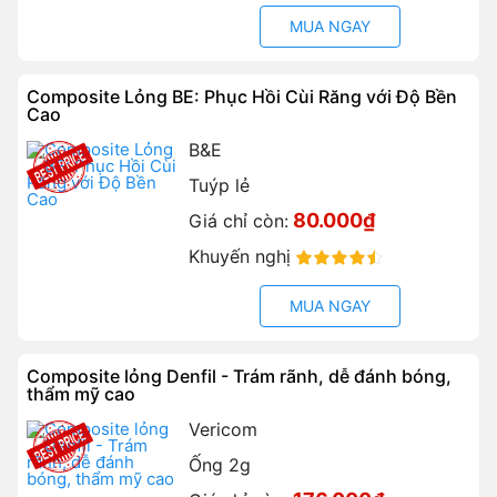
MUA NGAY
Composite Lỏng BE: Phục Hồi Cùi Răng với Độ Bền
Cao
B&E
Tuýp lẻ
80.000₫
Giá chỉ còn:
Khuyến nghị
90%
MUA NGAY
Composite lỏng Denfil - Trám rãnh, dễ đánh bóng,
thẩm mỹ cao
Vericom
Ống 2g