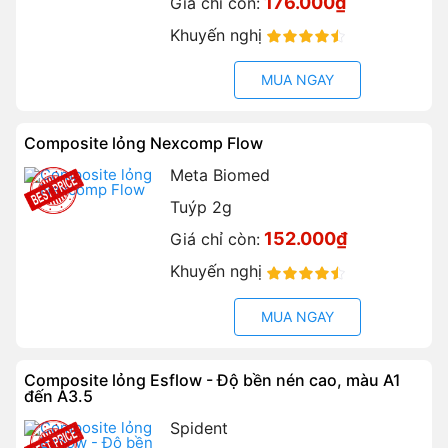
176.000₫
Giá chỉ còn:
Khuyến nghị
90%
MUA NGAY
Composite lỏng Nexcomp Flow
Meta Biomed
Tuýp 2g
152.000₫
Giá chỉ còn:
Khuyến nghị
90%
MUA NGAY
Composite lỏng Esflow - Độ bền nén cao, màu A1
đến A3.5
Spident