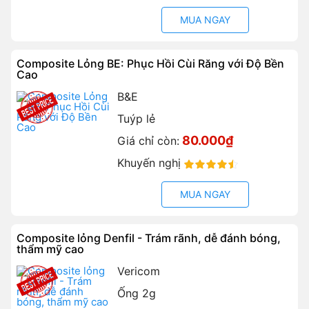
90%
MUA NGAY
Composite Lỏng BE: Phục Hồi Cùi Răng với Độ Bền
Cao
B&E
Tuýp lẻ
80.000₫
Giá chỉ còn:
Khuyến nghị
90%
MUA NGAY
Composite lỏng Denfil - Trám rãnh, dễ đánh bóng,
thẩm mỹ cao
Vericom
Ống 2g