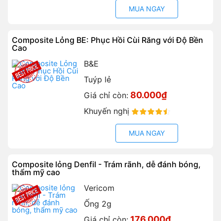
MUA NGAY
Composite Lỏng BE: Phục Hồi Cùi Răng với Độ Bền
Cao
B&E
Tuýp lẻ
80.000₫
Giá chỉ còn:
Khuyến nghị
90%
MUA NGAY
Composite lỏng Denfil - Trám rãnh, dễ đánh bóng,
thẩm mỹ cao
Vericom
Ống 2g
176.000₫
Giá chỉ còn: