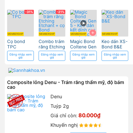
-31%
-21%
+
MEMBERSHIP
MEMBERSHIP
MEMBERSHIP
MEMBERSHIP
Cọ bond
Combo trám
Magic Bond
Keo dán XS-
TPC
răng Etching
Coltene Gen
Bond B&E
Etchant + cọ
5 - Keo dán
Đăng nhập xem
Đăng nhập xem
Đăng nhập xem
Đăng nhập xem
Bond
kết dính cao
giá
giá
giá
giá
cho phục
hồi răng
Composite lỏng Denu - Trám răng thẩm mỹ, độ bám
cao
Denu
Tuýp 2g
80.000₫
Giá chỉ còn:
Khuyến nghị
90%