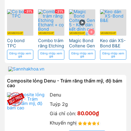
-31%
-21%
+
MEMBERSHIP
MEMBERSHIP
MEMBERSHIP
MEMBERSHIP
Cọ bond
Combo trám
Magic Bond
Keo dán XS-
TPC
răng Etching
Coltene Gen
Bond B&E
Etchant + cọ
5 - Keo dán
Đăng nhập xem
Đăng nhập xem
Đăng nhập xem
Đăng nhập xem
Bond
kết dính cao
giá
giá
giá
giá
cho phục
hồi răng
Composite lỏng Denu - Trám răng thẩm mỹ, độ bám
cao
Denu
Tuýp 2g
80.000₫
Giá chỉ còn:
Khuyến nghị
90%