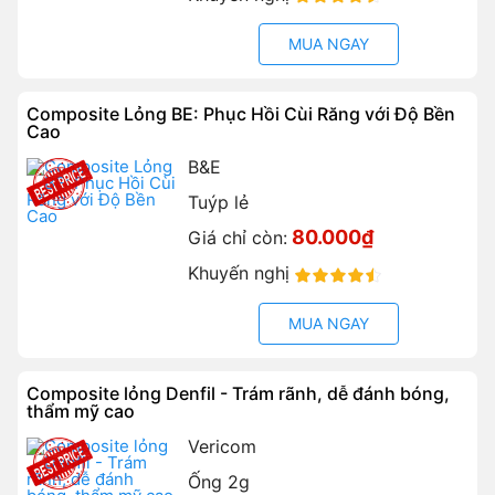
90%
MUA NGAY
Composite Lỏng BE: Phục Hồi Cùi Răng với Độ Bền
Cao
B&E
Tuýp lẻ
80.000₫
Giá chỉ còn:
Khuyến nghị
90%
MUA NGAY
Composite lỏng Denfil - Trám rãnh, dễ đánh bóng,
thẩm mỹ cao
Vericom
Ống 2g