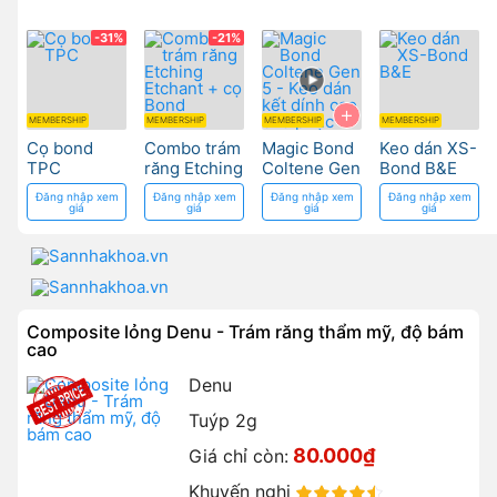
-31%
-21%
+
MEMBERSHIP
MEMBERSHIP
MEMBERSHIP
MEMBERSHIP
Cọ bond
Combo trám
Magic Bond
Keo dán XS-
TPC
răng Etching
Coltene Gen
Bond B&E
Etchant + cọ
5 - Keo dán
Đăng nhập xem
Đăng nhập xem
Đăng nhập xem
Đăng nhập xem
Bond
kết dính cao
giá
giá
giá
giá
cho phục
hồi răng
Composite lỏng Denu - Trám răng thẩm mỹ, độ bám
cao
Denu
Tuýp 2g
80.000₫
Giá chỉ còn:
Khuyến nghị