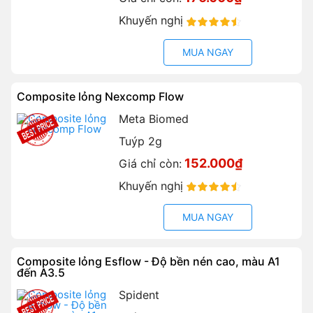
Khuyến nghị
90%
MUA NGAY
Composite lỏng Nexcomp Flow
Meta Biomed
Tuýp 2g
152.000₫
Giá chỉ còn:
Khuyến nghị
90%
MUA NGAY
Composite lỏng Esflow - Độ bền nén cao, màu A1
đến A3.5
Spident