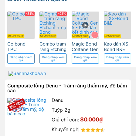
-31%
-21%
+
MEMBERSHIP
MEMBERSHIP
MEMBERSHIP
MEMBERSHIP
Cọ bond
Combo trám
Magic Bond
Keo dán XS-
TPC
răng Etching
Coltene Gen
Bond B&E
Etchant + cọ
5 - Keo dán
Đăng nhập xem
Đăng nhập xem
Đăng nhập xem
Đăng nhập xem
Bond
kết dính cao
giá
giá
giá
giá
cho phục
hồi răng
Composite lỏng Denu - Trám răng thẩm mỹ, độ bám
cao
Denu
Tuýp 2g
80.000₫
Giá chỉ còn:
Khuyến nghị
90%