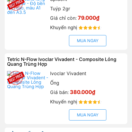
Tuýp 2gr
79.000₫
Giá chỉ còn:
Khuyến nghị
90%
MUA NGAY
Tetric N-Flow Ivoclar Vivadent - Composite Lỏng
Quang Trùng Hợp
Ivoclar Vivadent
Ống
380.000₫
Giá bán:
Khuyến nghị
90%
MUA NGAY