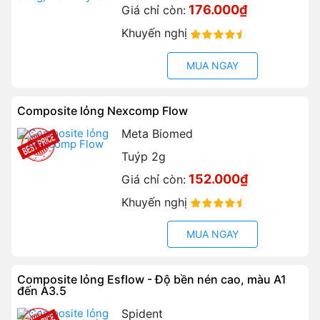
176.000₫
Giá chỉ còn:
Khuyến nghị
90%
MUA NGAY
Composite lỏng Nexcomp Flow
Meta Biomed
Tuýp 2g
152.000₫
Giá chỉ còn:
Khuyến nghị
90%
MUA NGAY
Composite lỏng Esflow - Độ bền nén cao, màu A1
đến A3.5
Spident