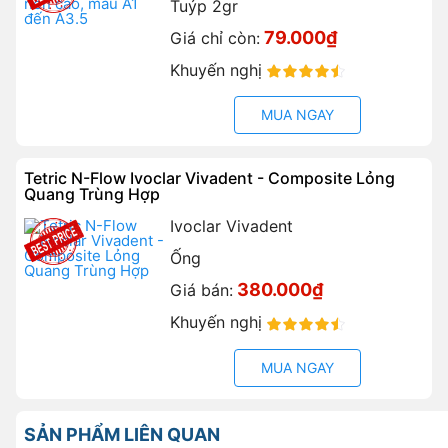
Tuýp 2gr
79.000₫
Giá chỉ còn:
Khuyến nghị
90%
MUA NGAY
Tetric N-Flow Ivoclar Vivadent - Composite Lỏng
Quang Trùng Hợp
Ivoclar Vivadent
Ống
380.000₫
Giá bán:
Khuyến nghị
90%
MUA NGAY
SẢN PHẨM LIÊN QUAN