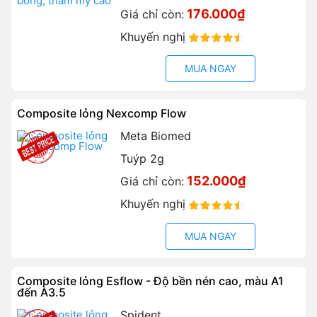
176.000₫
Giá chỉ còn:
Khuyến nghị
90%
MUA NGAY
Composite lỏng Nexcomp Flow
Meta Biomed
Tuýp 2g
152.000₫
Giá chỉ còn:
Khuyến nghị
90%
MUA NGAY
Composite lỏng Esflow - Độ bền nén cao, màu A1
đến A3.5
Spident