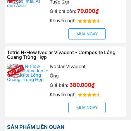
Tuýp 2gr
79.000₫
Giá chỉ còn:
Khuyến nghị
90%
MUA NGAY
Tetric N-Flow Ivoclar Vivadent - Composite Lỏng
Quang Trùng Hợp
Ivoclar Vivadent
Ống
380.000₫
Giá bán:
Khuyến nghị
90%
MUA NGAY
SẢN PHẨM LIÊN QUAN