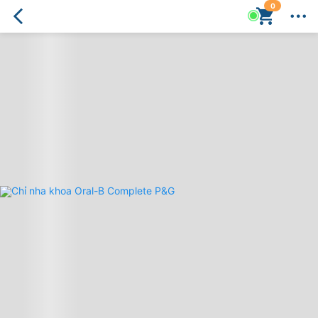
0
Chỉ
nha
khoa
Oral-
B
Complete
P&G