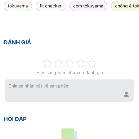
tokuyama
fit checker
com tokuyama
chống ê to
ĐÁNH GIÁ
Rating:
Hiện sản phẩm chưa có đánh giá
0%
Chia sẻ nhận xét về sản phẩm
HỎI ĐÁP