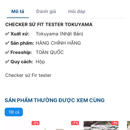
nhọn
Mô tả
Đánh giá
Hỏi đáp
CHECKER SỨ FIT TESTER TOKUYAMA
✅ Xuất xứ:
Tokuyama (Nhật Bản)
✅ Sản phẩm:
HÀNG CHÍNH HÃNG
✅ Freeship:
TOÀN QUỐC
✅ Quy cách:
Hộp
Checker sứ Fir tester
SẢN PHẨM THƯỜNG ĐƯỢC XEM CÙNG
Tất cả
-2%
-7%
-1%