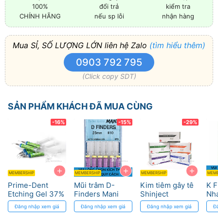
100%
đổi trả
kiểm tra
CHÍNH HÃNG
nếu sp lỗi
nhận hàng
Mua SỈ, SỐ LƯỢNG LỚN liên hệ Zalo
(tìm hiểu thêm)
0903 792 795
(Click copy SDT)
SẢN PHẨM KHÁCH ĐÃ MUA CÙNG
-16%
-15%
-29%
+
+
+
MEMBERSHIP
MEMBERSHIP
MEMBERSHIP
MEMB
Prime-Dent
Mũi trâm D-
Kim tiêm gây tê
K F
Etching Gel 37%
Finders Mani
Shinject
Nha
Phosphoric Acid,
cho ống tủy vôi
Shinhung với
Sắc
Đăng nhập xem giá
Đăng nhập xem giá
Đăng nhập xem giá
Đ
Blue Viscosity
hóa
đầu mũi siêu