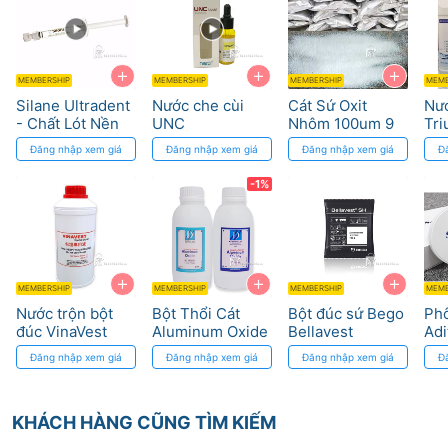
+
+
+
MEMBERSHIP
MEMBERSHIP
MEMBERSHIP
MEMB
Silane Ultradent
Nước che cùi
Cát Sứ Oxit
Nướ
- Chất Lót Nền
UNC
Nhôm 100um 9
Tr
Chuyên Dụng
Mohs dùng cho
Đăng nhập xem giá
Đăng nhập xem giá
Đăng nhập xem giá
Đ
Cho Sứ
Lab Nha Khoa
-1%
+
+
+
MEMBERSHIP
MEMBERSHIP
MEMBERSHIP
MEMB
Nước trộn bột
Bột Thổi Cát
Bột đúc sứ Bego
Phô
đúc VinaVest
Aluminum Oxide
Bellavest
Adi
Deldent - Hiệu
- 
Đăng nhập xem giá
Đăng nhập xem giá
Đăng nhập xem giá
Đ
Suất Cao
KHÁCH HÀNG CŨNG TÌM KIẾM