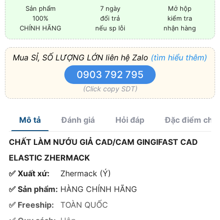
Sản phẩm
7 ngày
Mở hộp
100%
đổi trả
kiểm tra
CHÍNH HÃNG
nếu sp lỗi
nhận hàng
Mua SỈ, SỐ LƯỢNG LỚN liên hệ Zalo
(tìm hiểu thêm)
0903 792 795
(Click copy SDT)
Mô tả
Đánh giá
Hỏi đáp
Đặc điểm chí
CHẤT LÀM NƯỚU GIẢ CAD/CAM GINGIFAST CAD
ELASTIC ZHERMACK
✅ Xuất xứ:
Zhermack (Ý)
✅ Sản phẩm:
HÀNG CHÍNH HÃNG
✅ Freeship:
TOÀN QUỐC