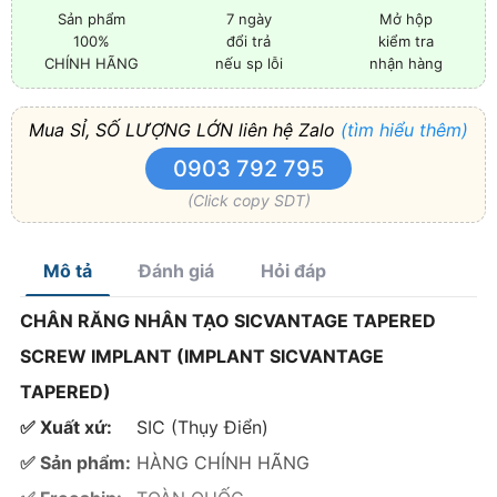
Sản phẩm
7 ngày
Mở hộp
100%
đổi trả
kiểm tra
CHÍNH HÃNG
nếu sp lỗi
nhận hàng
Mua SỈ, SỐ LƯỢNG LỚN liên hệ Zalo
(tìm hiểu thêm)
0903 792 795
(Click copy SDT)
Mô tả
Đánh giá
Hỏi đáp
CHÂN RĂNG NHÂN TẠO SICVANTAGE TAPERED
SCREW IMPLANT (IMPLANT SICVANTAGE
TAPERED)
✅ Xuất xứ:
SIC (Thụy Điển)
✅ Sản phẩm:
HÀNG CHÍNH HÃNG