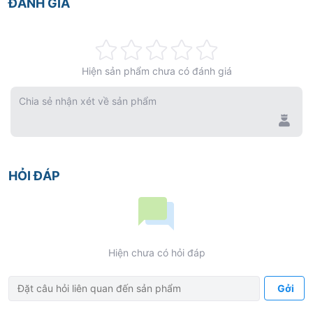
ĐÁNH GIÁ
Thiết kế lý tưởng cho chỉ định cấy ghép tức thì sử
dụng phục hình tạm.
Rating:
Thiết kế kết nối '' flatform switching '' – giúp bảo
Hiện sản phẩm chưa có đánh giá
0%
toàn cấu trúc xương vùng cấy ghép tốt hơn.
Chia sẻ nhận xét về sản phẩm
Một bộ dụng cụ phẫu thuật duy nhất.
Phục hình lưu giữ cứng vững dù có hay không có ốc
kết nối – giản hóa kết cấu phục hình trên trụ cấy
HỎI ĐÁP
ghép
Chuyên dùng cho phục hình thẩm mỹ và toàn hàm.
Với mạng lưới phân phối toàn quốc và chính sách bảo
hành cho tất cả sản phẩm, sannhakhoa.vn mang đến
Hiện chưa có hỏi đáp
lời cam kết CHẤT LƯỢNG ĐẲNG CẤP THẾ GIỚI trong
Gởi
điều trị cấy ghép implant nha khoa.