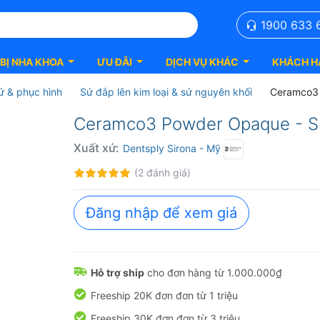
1900 633 
 BỊ NHA KHOA
ƯU ĐÃI
DỊCH VỤ KHÁC
KHÁCH H
sứ & phục hình
Sứ đắp lên kim loại & sứ nguyên khối
Ceramco3 
Ceramco3 Powder Opaque - Sứ 
Xuất xứ:
Dentsply Sirona
- Mỹ
Đánh
100%
(2 đánh giá)
giá:
Đăng nhập để xem giá
Hỗ trợ ship
cho đơn hàng từ 1.000.000₫
Freeship 20K đơn đơn từ 1 triệu
Freeship 30K đơn đơn từ 3 triệu