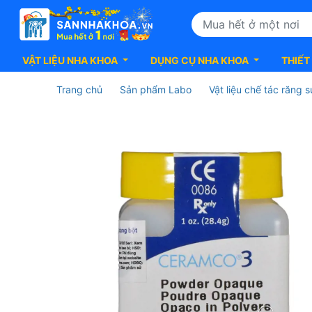
VẬT LIỆU NHA KHOA
DỤNG CỤ NHA KHOA
THIẾT
Trang chủ
Sản phẩm Labo
Vật liệu chế tác răng 
Ceramco3
Powder
Opaque
-
Sứ
đắp