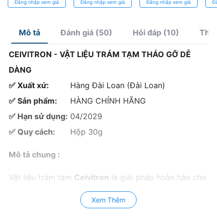
Đăng nhập xem giá
Đăng nhập xem giá
Đăng nhập xem giá
Đ
bóng, thẩm mỹ
dụ
cao
Mô tả
Đánh giá (50)
Hỏi đáp (10)
Thôn
CEIVITRON - VẬT LIỆU TRÁM TẠM THÁO GỠ DỄ
DÀNG
✅ Xuất xứ:
Hàng Đài Loan (Đài Loan)
✅ Sản phẩm:
HÀNG CHÍNH HÃNG
✅ Hạn sử dụng:
04/2029
✅ Quy cách:
Hộp 30g
Mô tả chung :
Vật liệu trám tạm
Ceivitron
là giải pháp hoàn hảo cho
việc trám tạm trong quá trình chữa tủy và trám tạm
Xem Thêm
theo dõi. Được thiết kế để đảm bảo an toàn cho tủy