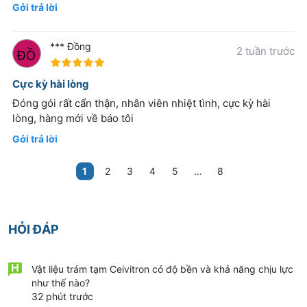
Gởi trả lời
Bước 5: Trám răng
*** Đồng
2 tuần trước
Bước 6: Kiểm tra lại
100%
Cực kỳ hài lòng
Sau khi quá trình trám răng trên hoàn tất, bác sĩ sẽ
Đóng gói rất cẩn thận, nhân viên nhiệt tình, cực kỳ hài
kiểm tra lại và khắc phục những chỗ bị cộm để bệnh
lòng, hàng mới về báo tôi
nhân có thể ăn nhai dễ dàng và thuận tiện hơn.
Gởi trả lời
Bước 7: Hoàn tất quá trình dán răng
1
2
3
4
5
...
8
Đánh bóng miếng trám và cho khách hàng xem miếng
trám để đánh giá thẩm mỹ.
HỎI ĐÁP
Vật liệu trám tạm Ceivitron có độ bền và khả năng chịu lực
như thế nào?
32 phút trước