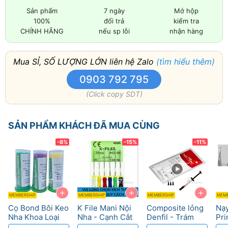
Sản phẩm
7 ngày
Mở hộp
100%
đổi trả
kiểm tra
CHÍNH HÃNG
nếu sp lỗi
nhận hàng
Mua SỈ, SỐ LƯỢNG LỚN liên hệ Zalo
(tìm hiểu thêm)
0903 792 795
(Click copy SDT)
SẢN PHẨM KHÁCH ĐÃ MUA CÙNG
-8%
-15%
-11%
+
+
+
MEMBERSHIP
MEMBERSHIP
MEMBERSHIP
MEMB
Cọ Bond Bôi Keo
K File Mani Nội
Composite lỏng
Nạy
Nha Khoa Loại
Nha - Cạnh Cắt
Denfil - Trám
Pri
Tốt
Sắc, Chuẩn ISO
rãnh, dễ đánh
Thi