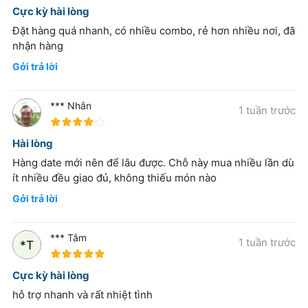
Cực kỳ hài lòng
Bác sĩ sẽ cạo sạch phần mô bị tổn thương và mài nhỏ
Đặt hàng quá nhanh, có nhiều combo, rẻ hơn nhiều nơi, đã
men răng để giúp giữ miếng trám tốt hơn. Đây cũng là
nhận hàng
một trong những bước quan trọng nhất khi trám răng
Gởi trả lời
vì nếu không làm sạch lỗ sâu răng đồng nghĩa với việc
vi khuẩn sẽ phát triển và răng sẽ không thể lành hẳn.
*** Nhân
1 tuần trước
80%
Bước 3: So màu răng
Hài lòng
Hàng date mới nên để lâu được. Chỗ này mua nhiều lần dù
Quy trình trám răng thẩm mỹ nhất thiết không thể
ít nhiều đều giao đủ, không thiếu món nào
thiếu bước so màu răng và giúp bác sĩ lựa chọn màu
Gởi trả lời
vật liệu trám phù hợp.
*** Tâm
1 tuần trước
Bước 4: Đặt khuôn trám hoặc dùng chỉ co nướu
100%
Cực kỳ hài lòng
Đối với mép dưới nướu sâu hoặc xoang lớn, chỉ sử
hỗ trợ nhanh và rất nhiệt tình
dụng dụng cụ co nướu hoặc đặt miếng trám.