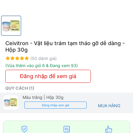
tủy
Ceivitron - Vật liệu trám tạm tháo gỡ dễ dàng -
Hộp 30g
Rating:
100%
(50 đánh giá)
(Vừa thêm vào giỏ 6 & Đang xem 93)
Đăng nhập để xem giá
QUY CÁCH (1)
Màu trắng
| Hộp 30g
MUA HÀNG
Đăng nhập xem giá