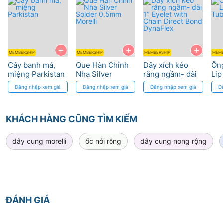
+
+
+
MEMBERSHIP
MEMBERSHIP
MEMBERSHIP
MEMB
Cây banh má,
Que Hàn Chỉnh
Dây xích kéo
Ống
miệng Parkistan
Nha Silver
răng ngầm- dài
Li
Solder 0.5mm
1’’ Eyelet with
Tub
Đăng nhập xem giá
Đăng nhập xem giá
Đăng nhập xem giá
Đ
Morelli
Chain Direct
Bond DynaFlex
KHÁCH HÀNG CŨNG TÌM KIẾM
dây cung morelli
ốc nới rộng
dây cung nong rộng
ĐÁNH GIÁ