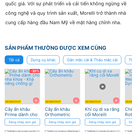
quốc giá. Với sự phát triển và cải tiến không ngừng về
công nghệ và quy trình sản xuất, Morelli trở thành nhà
cung cấp hàng đầu Nam Mỹ về mặt hàng chỉnh nha.
SẢN PHẨM THƯỜNG ĐƯỢC XEM CÙNG
Tất cả
Dụng cụ khác
Gắn mắc cài & Tháo mắc cài
T
-30%
+
+
+
MEMBERSHIP
MEMBERSHIP
MEMBERSHIP
MEMB
Cây ấn khâu
Cây ấn khâu
Khí cụ di xa răng
Ch
Prime dành cho
Orthometric
cối Morelli
Rot
nha khoa - Khả
on
Đăng nhập xem giá
Đăng nhập xem giá
Đăng nhập xem giá
Đ
năng chống gỉ
Dy