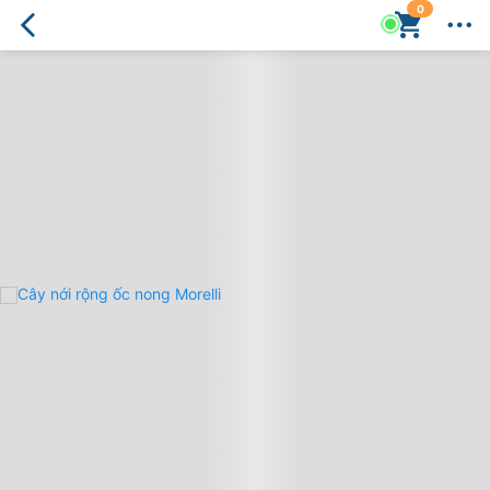
0
Cây
nới
rộng
ốc
nong
Morelli