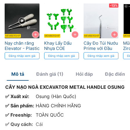
-13%
+
+
+
MEMBERSHIP
MEMBERSHIP
MEMBERSHIP
MEMB
Nạy chân răng
Khay Lấy Dấu
Cây Đo Túi Nướu
Mũ
Elevator - Plastic
Nhựa COE
Prime với Đầu
Zir
handle Osung
Zigzag Dùng Một
Dò Thép Không
Độ 
Đăng nhập xem giá
Đăng nhập xem giá
Đăng nhập xem giá
Đ
Lần
Gỉ
Ca
Mô tả
Đánh giá (1)
Hỏi đáp
Đặc điểm 
CÂY NẠO NGÀ EXCAVATOR METAL HANDLE OSUNG
✅ Xuất xứ:
Osung (Hàn Quốc)
✅ Sản phẩm:
HÀNG CHÍNH HÃNG
✅ Freeship:
TOÀN QUỐC
✅ Quy cách:
Cái