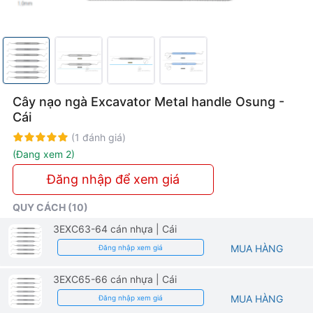
Cây nạo ngà Excavator Metal handle Osung -
Cái
Rating:
100%
(1 đánh giá)
(Đang xem 2)
Đăng nhập để xem giá
QUY CÁCH (10)
3EXC63-64 cán nhựa
| Cái
MUA HÀNG
Đăng nhập xem giá
3EXC65-66 cán nhựa
| Cái
MUA HÀNG
Đăng nhập xem giá