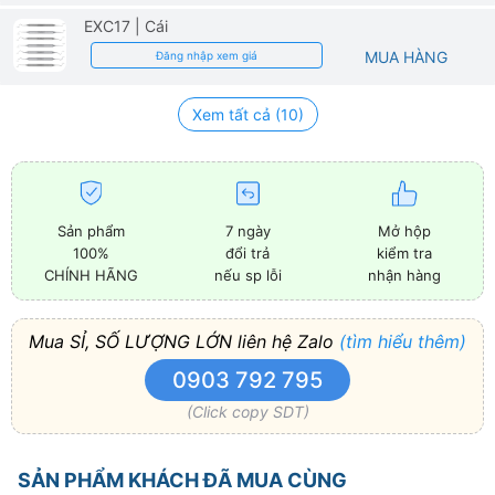
EXC17
| Cái
MUA HÀNG
Đăng nhập xem giá
Xem tất cả (10)
Sản phẩm
7 ngày
Mở hộp
100%
đổi trả
kiểm tra
CHÍNH HÃNG
nếu sp lỗi
nhận hàng
Mua SỈ, SỐ LƯỢNG LỚN liên hệ Zalo
(tìm hiểu thêm)
0903 792 795
(Click copy SDT)
SẢN PHẨM KHÁCH ĐÃ MUA CÙNG