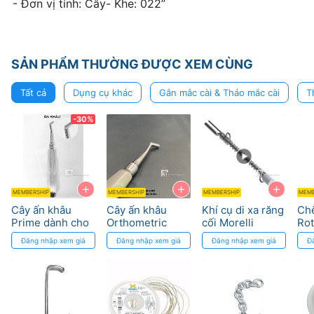
- Đơn vị tính: Cây- Khe: 022”
SẢN PHẨM THƯỜNG ĐƯỢC XEM CÙNG
Tất cả
Dụng cụ khác
Gắn mắc cài & Tháo mắc cài
T
-30%
+
+
+
MEMBERSHIP
MEMBERSHIP
MEMBERSHIP
MEMB
Cây ấn khâu
Cây ấn khâu
Khí cụ di xa răng
Ch
Prime dành cho
Orthometric
cối Morelli
Rot
nha khoa - Khả
on
Đăng nhập xem giá
Đăng nhập xem giá
Đăng nhập xem giá
Đ
năng chống gỉ
Dy