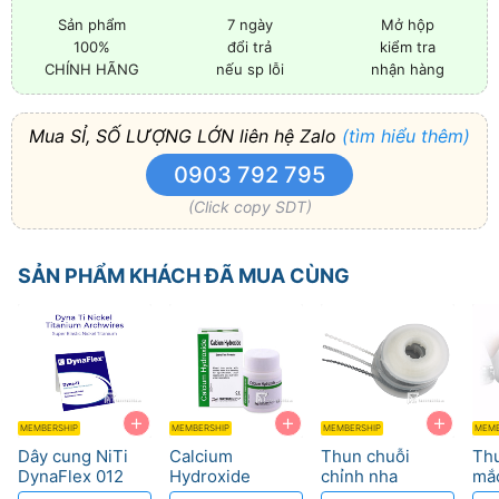
Sản phẩm
7 ngày
Mở hộp
100%
đổi trả
kiểm tra
CHÍNH HÃNG
nếu sp lỗi
nhận hàng
Mua SỈ, SỐ LƯỢNG LỚN liên hệ Zalo
(tìm hiểu thêm)
0903 792 795
(Click copy SDT)
SẢN PHẨM KHÁCH ĐÃ MUA CÙNG
+
+
+
MEMBERSHIP
MEMBERSHIP
MEMBERSHIP
MEMB
Dây cung NiTi
Calcium
Thun chuỗi
Thư
DynaFlex 012
Hydroxide
chỉnh nha
mắ
đến 020 cho
Prevest DenPro
DynaFlex - Lực