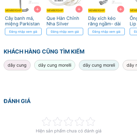
+
+
+
MEMBERSHIP
MEMBERSHIP
MEMBERSHIP
MEMB
Cây banh má,
Que Hàn Chỉnh
Dây xích kéo
Ống
miệng Parkistan
Nha Silver
răng ngầm- dài
Li
Solder 0.5mm
1’’ Eyelet with
Tub
Đăng nhập xem giá
Đăng nhập xem giá
Đăng nhập xem giá
Đ
Morelli
Chain Direct
Bond DynaFlex
KHÁCH HÀNG CŨNG TÌM KIẾM
dây cung
dây cung morelli
dây cung moreli
dây m
ĐÁNH GIÁ
Rating:
Hiện sản phẩm chưa có đánh giá
0%