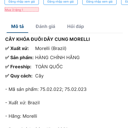
Đăng nhập xem giá
Đăng nhập xem giá
Đăng nhập xem giá
Đ
chỉnh hình hàm
- Chất liệu trám
liên tục, ngắn,
tủy tạm thời
dài
Mua 3 tặng 1
Mô tả
Đánh giá
Hỏi đáp
CÂY KHÓA ĐUÔI DÂY CUNG MORELLI
✅ Xuất xứ:
Morelli (Brazil)
✅ Sản phẩm:
HÀNG CHÍNH HÃNG
✅ Freeship:
TOÀN QUỐC
✅ Quy cách:
Cây
- Mã sản phẩm: 75.02.022; 75.02.023
- Xuất xứ: Brazil
- Hãng: Morelli