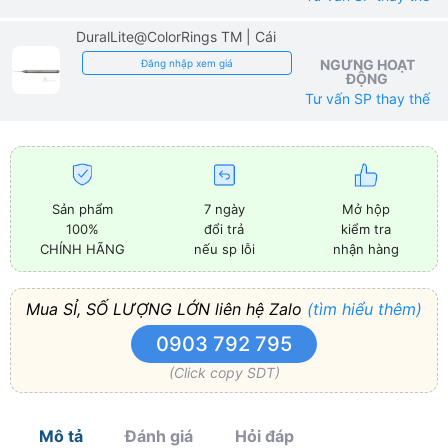
DuralLite@ColorRings TM
| Cái
NGƯNG HOẠT
Đăng nhập xem giá
ĐỘNG
Tư vấn SP thay thế
Sản phẩm
7 ngày
Mở hộp
100%
đổi trả
kiểm tra
CHÍNH HÃNG
nếu sp lỗi
nhận hàng
Mua SỈ, SỐ LƯỢNG LỚN liên hệ Zalo
(tìm hiểu thêm)
0903 792 795
(Click copy SDT)
Mô tả
Đánh giá
Hỏi đáp