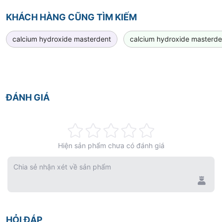
os
allowing you to better identify, organize and
KHÁCH HÀNG CŨNG TÌM KIẾM
customize your instrumentation. Our innovative
calcium hydroxide masterdent
calcium hydroxide masterde
design makes customizing the DuraLite ColorRings
handle simple and easy.
Double End
ĐÁNH GIÁ
Single End
Rating:
Hiện sản phẩm chưa có đánh giá
0%
ColorRings
Chia sẻ nhận xét về sản phẩm
ColorRings come in 14 different colors and are
available in single color packages of 48-rings. Use
the item codes below to select your colors
HỎI ĐÁP