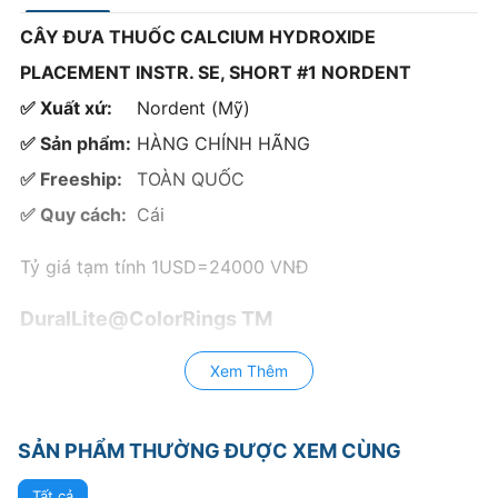
CÂY ĐƯA THUỐC CALCIUM HYDROXIDE
PLACEMENT INSTR. SE, SHORT #1 NORDENT
✅ Xuất xứ:
Nordent (Mỹ)
✅ Sản phẩm:
HÀNG CHÍNH HÃNG
✅ Freeship:
TOÀN QUỐC
✅ Quy cách:
Cái
Tỷ giá tạm tính 1USD=24000 VNĐ
DuralLite@ColorRings TM
DuraLite(R) ROUND
Xem Thêm
Standard
Handles
SẢN PHẨM THƯỜNG ĐƯỢC XEM CÙNG
DURALite®ROUND Diagnostic
Tất cả