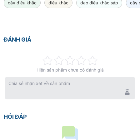
cây điêu khắc
điêu khắc
dao điêu khắc sáp
cây 
ĐÁNH GIÁ
Rating:
Hiện sản phẩm chưa có đánh giá
0%
Chia sẻ nhận xét về sản phẩm
HỎI ĐÁP