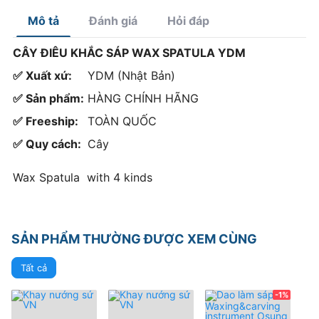
Mô tả
Đánh giá
Hỏi đáp
CÂY ĐIÊU KHẮC SÁP WAX SPATULA YDM
✅ Xuất xứ:
YDM (Nhật Bản)
✅ Sản phẩm:
HÀNG CHÍNH HÃNG
✅ Freeship:
TOÀN QUỐC
✅ Quy cách:
Cây
Wax Spatula with 4 kinds
SẢN PHẨM THƯỜNG ĐƯỢC XEM CÙNG
Tất cả
-1%