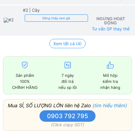
#2
| Cây
NGƯNG HOẠT
Đăng nhập xem giá
ĐỘNG
Tư vấn SP thay thế
Xem tất cả (4)
Sản phẩm
7 ngày
Mở hộp
100%
đổi trả
kiểm tra
CHÍNH HÃNG
nếu sp lỗi
nhận hàng
Mua SỈ, SỐ LƯỢNG LỚN liên hệ Zalo
(tìm hiểu thêm)
0903 792 795
(Click copy SDT)