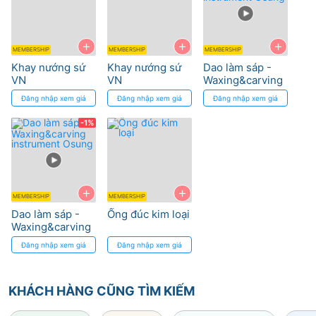
+
+
+
MEMBERSHIP
MEMBERSHIP
MEMBERSHIP
Khay nướng sứ
Khay nướng sứ
Dao làm sáp -
VN
VN
Waxing&carving
instrument
Đăng nhập xem giá
Đăng nhập xem giá
Đăng nhập xem giá
Osung
-1%
+
+
MEMBERSHIP
MEMBERSHIP
Dao làm sáp -
Ống đúc kim loại
Waxing&carving
instrument
Đăng nhập xem giá
Đăng nhập xem giá
Osung
KHÁCH HÀNG CŨNG TÌM KIẾM