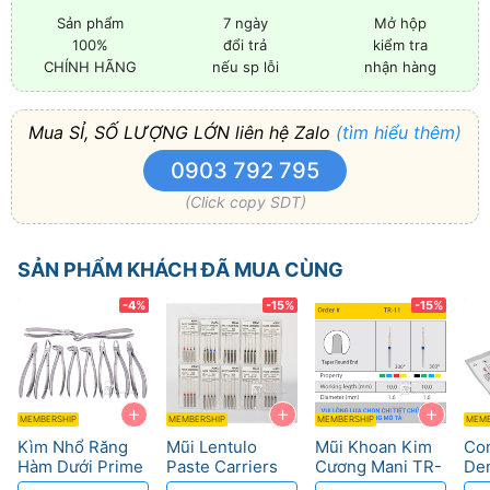
Sản phẩm
7 ngày
Mở hộp
100%
đổi trả
kiểm tra
CHÍNH HÃNG
nếu sp lỗi
nhận hàng
Mua SỈ, SỐ LƯỢNG LỚN liên hệ Zalo
(tìm hiểu thêm)
0903 792 795
(Click copy SDT)
SẢN PHẨM KHÁCH ĐÃ MUA CÙNG
-4%
-15%
-15%
+
+
+
MEMBERSHIP
MEMBERSHIP
MEMBERSHIP
MEMB
Kìm Nhổ Răng
Mũi Lentulo
Mũi Khoan Kim
Co
Hàm Dưới Prime
Paste Carriers
Cương Mani TR-
Den
– Tối ưu thao tác,
Mani - Độ đàn
Độ Bền Cao, Cắt
- T