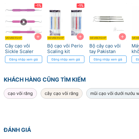
-1%
-1%
+
+
+
MEMBERSHIP
MEMBERSHIP
MEMBERSHIP
MEMB
Cây cạo vôi
Bộ cạo vôi Perio
Bộ cây cạo vôi
Máy
Sickle Scaler
Scaling kit
tay Pakistan
khô
Osung
Osung
mũi
Đăng nhập xem giá
Đăng nhập xem giá
Đăng nhập xem giá
Đ
UD
Wo
KHÁCH HÀNG CŨNG TÌM KIẾM
cạo vôi răng
cây cạo vôi răng
mũi cạo vôi dưới nướu 
ĐÁNH GIÁ