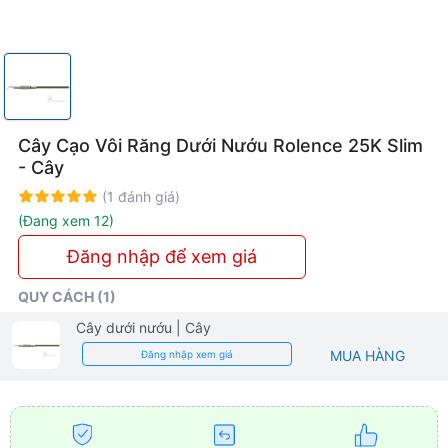
Siêu
Mỏng
Cây Cạo Vôi Răng Dưới Nướu Rolence 25K Slim
- Cây
Rating:
100%
(1 đánh giá)
(Đang xem 12)
Đăng nhập để xem giá
QUY CÁCH (1)
Cây dưới nướu
| Cây
MUA HÀNG
Đăng nhập xem giá