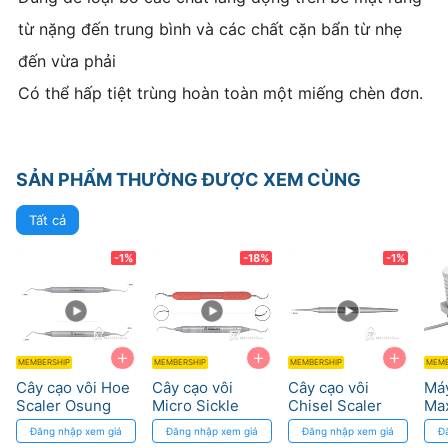
từ nặng đến trung bình và các chất cặn bẩn từ nhẹ
đến vừa phải
Có thể hấp tiệt trùng hoàn toàn một miếng chèn đơn.
SẢN PHẨM THƯỜNG ĐƯỢC XEM CÙNG
Tất cả
-1%
-18%
-1%
+
+
+
MEMBERSHIP
MEMBERSHIP
MEMBERSHIP
MEMB
Cây cạo vôi Hoe
Cây cạo vôi
Cây cạo vôi
Máy
Scaler Osung
Micro Sickle
Chisel Scaler
Ma
Scaler Osung
Osung
RE
Đăng nhập xem giá
Đăng nhập xem giá
Đăng nhập xem giá
Đ