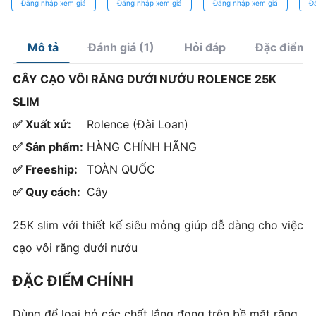
Đăng nhập xem giá
Đăng nhập xem giá
Đăng nhập xem giá
Đ
bền bỉ trong
hồi cao, tái sử
Chính Xác
Hà
từng ca nhổ
dụng
Mô tả
Đánh giá (1)
Hỏi đáp
Đặc điểm 
CÂY CẠO VÔI RĂNG DƯỚI NƯỚU ROLENCE 25K
SLIM
✅ Xuất xứ:
Rolence (Đài Loan)
✅ Sản phẩm:
HÀNG CHÍNH HÃNG
✅ Freeship:
TOÀN QUỐC
✅ Quy cách:
Cây
25K slim với thiết kế siêu mỏng giúp dễ dàng cho việc
cạo vôi răng dưới nướu
ĐẶC ĐIỂM CHÍNH
Dùng để loại bỏ các chất lắng đọng trên bề mặt răng