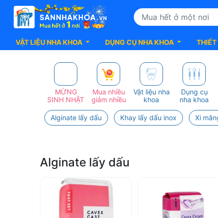
VẬT LIỆU NHA KHOA
DỤNG CỤ NHA KHOA
THIẾT
Top
100+
MỪNG
Mua nhiều
Vật liệu nha
Dụng cụ
SINH NHẬT
giảm nhiều
khoa
nha khoa
sản
Alginate lấy dấu
Khay lấy dấu inox
Xi măn
Phẩm
CAVEX
Alginate lấy dấu
Xịn
sò