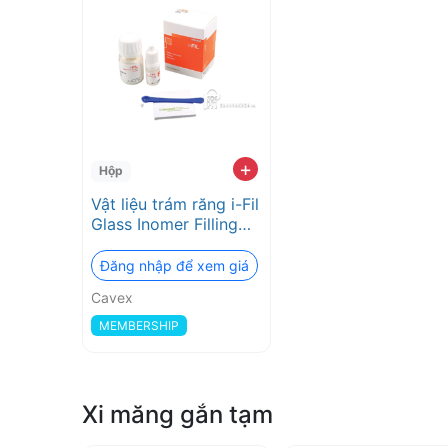
+
Hộp
Vật liệu trám răng i-Fil
Glass Inomer Filling
Cement Cavex
Đăng nhập để xem giá
Cavex
MEMBERSHIP
Xi măng gắn tạm