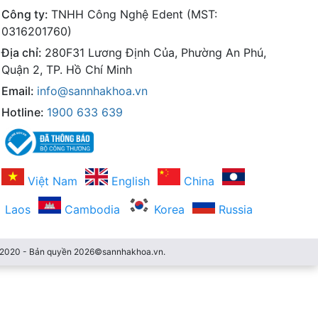
Công ty:
TNHH Công Nghệ Edent (MST:
0316201760)
Địa chỉ:
280F31 Lương Định Của, Phường An Phú,
Quận 2, TP. Hồ Chí Minh
Email:
info@sannhakhoa.vn
Hotline:
1900 633 639
Việt Nam
English
China
Laos
Cambodia
Korea
Russia
3/2020 - Bản quyền 2026©sannhakhoa.vn.