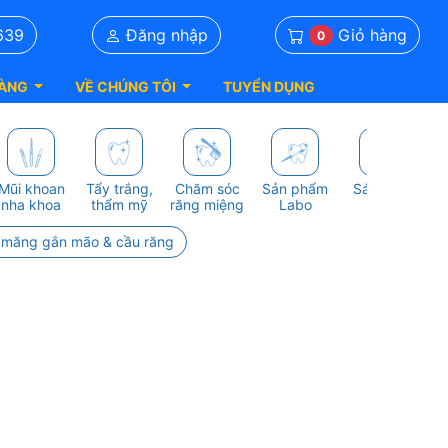
Giỏ hàng
639
Đăng nhập
0
ÀNG
VỀ CHÚNG TÔI
TUYỂN DỤNG
Mũi khoan
Tẩy trắng,
Chăm sóc
Sản phẩm
Sách nha
S
nha khoa
thẩm mỹ
răng miệng
Labo
khoa
 măng gắn mão & cầu răng