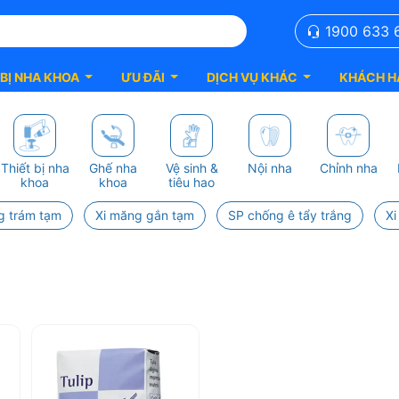
1900 633 
 BỊ NHA KHOA
ƯU ĐÃI
DỊCH VỤ KHÁC
KHÁCH H
Thiết bị nha
Ghế nha
Vệ sinh &
Nội nha
Chỉnh nha
khoa
khoa
tiêu hao
g trám tạm
Xi măng gắn tạm
SP chống ê tẩy trắng
Xi