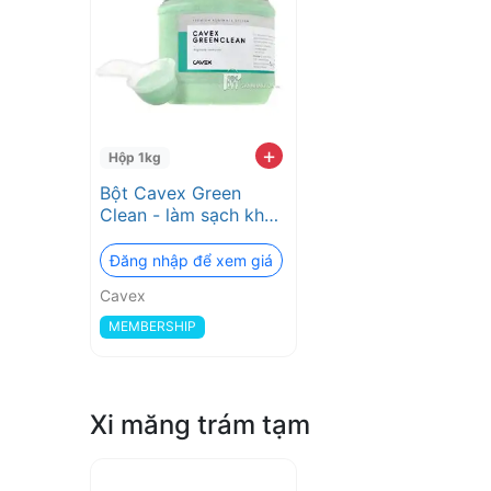
+
Hộp 1kg
Bột Cavex Green
Clean - làm sạch khay
lấy dấu inox
Đăng nhập để xem giá
Cavex
MEMBERSHIP
Xi măng trám tạm