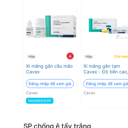
+
Hộp
Hộp
Chờ hàn
Xi măng gắn cầu mão
Xi măng gắn tạm
Cavex
Cavex - Độ bền cao
Tháo lắp dễ dàng
Đăng nhập để xem giá
Đăng nhập để xem gi
Cavex
Cavex
MEMBERSHIP
SP chống ê tẩy trắng