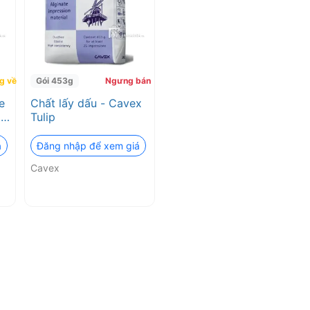
g về
Gói 453g
Ngưng bán
e
Chất lấy dấu - Cavex
ổn
Tulip
á
Đăng nhập để xem giá
Cavex