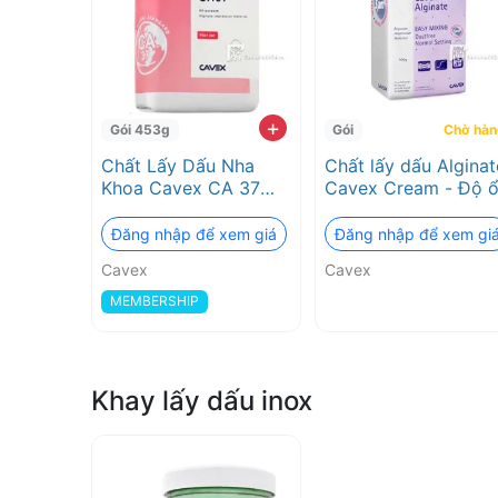
2026
❤️
VAT
+
Gói 453g
Gói
Chờ hàn
Chất Lấy Dấu Nha
Chất lấy dấu Alginat
đầy
Khoa Cavex CA 37
Cavex Cream - Độ 
Fast Set - Độ Chính
định cao
đủ
Xác Cao
Đăng nhập để xem giá
Đăng nhập để xem gi
Cavex
Cavex
MEMBERSHIP
Khay lấy dấu inox