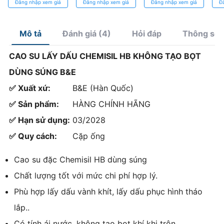
Đăng nhập xem giá
Đăng nhập xem giá
Đăng nhập xem giá
Đ
bền bỉ trong
giảm đau
cho nha khoa
dụ
từng ca nhổ
Mô tả
Đánh giá (4)
Hỏi đáp
Thông số/
CAO SU LẤY DẤU CHEMISIL HB KHÔNG TẠO BỌT
DÙNG SÚNG B&E
✅ Xuất xứ:
B&E (Hàn Quốc)
✅ Sản phẩm:
HÀNG CHÍNH HÃNG
✅ Hạn sử dụng:
03/2028
✅ Quy cách:
Cặp ống
Cao su đặc Chemisil HB dùng súng
Chất lượng tốt với mức chi phí hợp lý.
Phù hợp lấy dấu vành khít, lấy dấu phục hình tháo
lắp..
Có tính ái nước, không tạo bọt khí khi trộn.