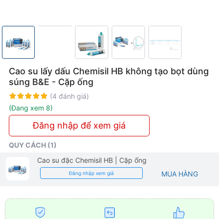
Cao su lấy dấu Chemisil HB không tạo bọt dùng
súng B&E - Cặp ống
Rating:
100%
(4 đánh giá)
(Đang xem 8)
Đăng nhập để xem giá
QUY CÁCH (1)
Cao su đặc Chemisil HB
| Cặp ống
MUA HÀNG
Đăng nhập xem giá