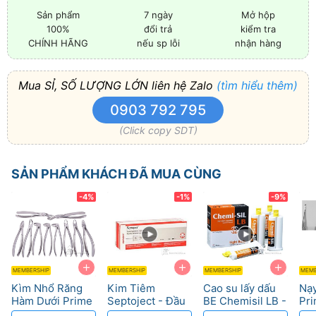
Sản phẩm
7 ngày
Mở hộp
100%
đổi trả
kiểm tra
CHÍNH HÃNG
nếu sp lỗi
nhận hàng
Mua SỈ, SỐ LƯỢNG LỚN liên hệ Zalo
(tìm hiểu thêm)
0903 792 795
(Click copy SDT)
SẢN PHẨM KHÁCH ĐÃ MUA CÙNG
-4%
-1%
-9%
+
+
+
MEMBERSHIP
MEMBERSHIP
MEMBERSHIP
MEMB
Kìm Nhổ Răng
Kim Tiêm
Cao su lấy dấu
Nạy
Hàm Dưới Prime
Septoject - Đầu
BE Chemisil LB -
Pri
– Tối ưu thao tác,
kim 3 mặt vát
Độ chính xác cao
Thi