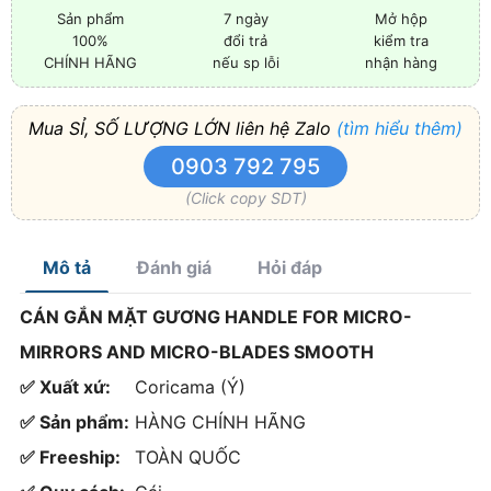
Sản phẩm
7 ngày
Mở hộp
100%
đổi trả
kiểm tra
CHÍNH HÃNG
nếu sp lỗi
nhận hàng
Mua SỈ, SỐ LƯỢNG LỚN liên hệ Zalo
(tìm hiểu thêm)
0903 792 795
(Click copy SDT)
Mô tả
Đánh giá
Hỏi đáp
CÁN GẮN MẶT GƯƠNG HANDLE FOR MICRO-
MIRRORS AND MICRO-BLADES SMOOTH
✅ Xuất xứ:
Coricama (Ý)
✅ Sản phẩm:
HÀNG CHÍNH HÃNG
✅ Freeship:
TOÀN QUỐC