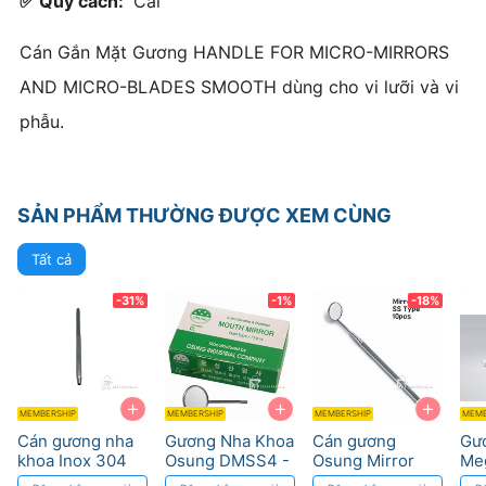
✅ Quy cách:
Cái
Cán Gắn Mặt Gương HANDLE FOR MICRO-MIRRORS
AND MICRO-BLADES SMOOTH dùng cho vi lưỡi và vi
phẫu.
SẢN PHẨM THƯỜNG ĐƯỢC XEM CÙNG
Tất cả
-31%
-1%
-18%
+
+
+
MEMBERSHIP
MEMBERSHIP
MEMBERSHIP
MEMB
Cán gương nha
Gương Nha Khoa
Cán gương
Gư
khoa Inox 304
Osung DMSS4 -
Osung Mirror
Me
Quan Sát Hàm
Handle, Metal
Hah