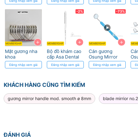
Đăng nhập xem giá
Đăng nhập xem giá
Đăng nhập xem giá
Đ
Răng Chính Xác
MHC
Phả
-2%
-73%
+
+
+
MEMBERSHIP
MEMBERSHIP
MEMBERSHIP
MEMB
Mặt gương nha
Bộ đồ khám cao
Cán gương
Cá
khoa
cấp Asa Dental
Osung Mirror
Osu
Silicone, Metal
Han
Đăng nhập xem giá
Đăng nhập xem giá
Đăng nhập xem giá
Đ
2MHS1
MH
KHÁCH HÀNG CŨNG TÌM KIẾM
gương mirror handle mod. smooth ø 8mm
blade mirrior no.
ĐÁNH GIÁ