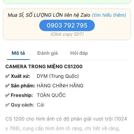
Mua SỈ, SỐ LƯỢNG LỚN liên hệ Zalo
(tìm hiểu thêm)
0903 792 795
(Click copy SDT)
Mô tả
Đánh giá
Hỏi đáp
CAMERA TRONG MIỆNG CS1200
✅ Xuất xứ:
DYM (Trung Quốc)
✅ Sản phẩm:
HÀNG CHÍNH HÃNG
✅ Freeship:
TOÀN QUỐC
✅ Quy cách:
Cái
CS 1200 cho hình ảnh có độ phân giải vượt trội (1024
x 768), cung cấp hình ảnh rõ ràng, chi tiết về răng,