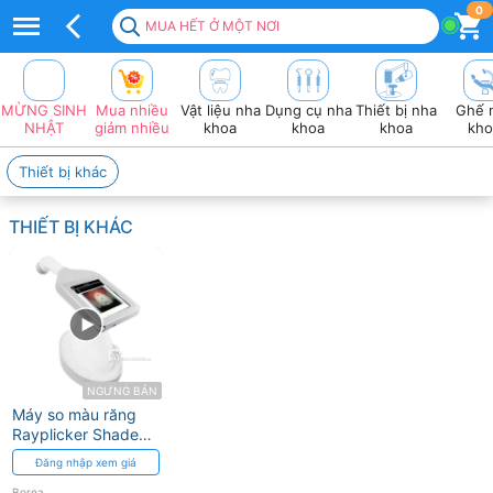
Top
0
MUA HẾT Ở MỘT NƠI
50+
sản
MỪNG SINH
Mua nhiều
Vật liệu nha
Dụng cụ nha
Thiết bị nha
Ghế 
Phẩm
NHẬT
giảm nhiều
khoa
khoa
khoa
kho
BOREA
Thiết bị khác
Chuyên
THIẾT BỊ KHÁC
Dụng
2026
❤️
VAT
đầy
NGƯNG BÁN
Máy so màu răng
đủ
Rayplicker Shade
Analyser Borea
Đăng nhập xem giá
Borea