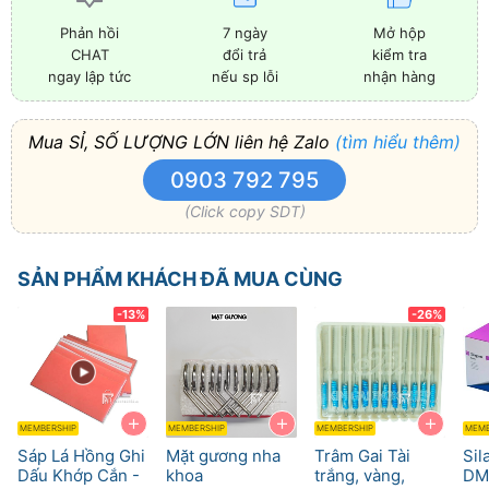
7 ngày
Mở hộp
Phản hồi
đổi trả
kiểm tra
CHAT
nếu sp lỗi
nhận hàng
ngay lập tức
Mua SỈ, SỐ LƯỢNG LỚN liên hệ Zalo
(tìm hiểu thêm)
0903 792 795
(Click copy SDT)
SẢN PHẨM KHÁCH ĐÃ MUA CÙNG
-13%
-26%
+
+
+
MEMBERSHIP
MEMBERSHIP
MEMBERSHIP
MEMB
Sáp Lá Hồng Ghi
Mặt gương nha
Trâm Gai Tài
Sil
Dấu Khớp Cắn -
khoa
trắng, vàng,
DM