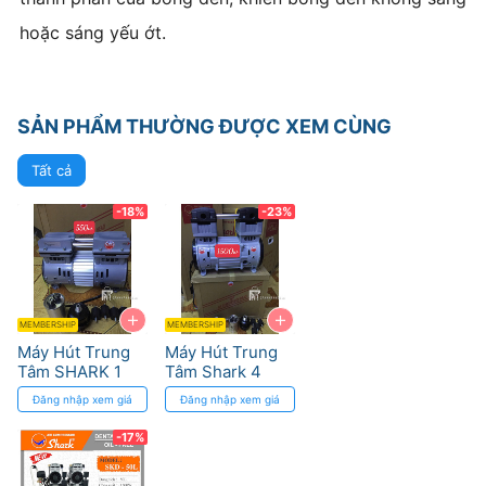
hoặc sáng yếu ớt.
SẢN PHẨM THƯỜNG ĐƯỢC XEM CÙNG
Tất cả
-18%
-23%
+
+
MEMBERSHIP
MEMBERSHIP
Máy Hút Trung
Máy Hút Trung
Tâm SHARK 1
Tâm Shark 4
Ghế - Công Suất
Ghế - Công Suất
Đăng nhập xem giá
Đăng nhập xem giá
550W, Áp Lực 8
1500W
kg/cm2
-17%