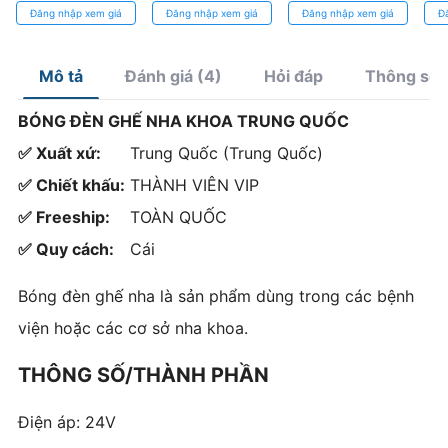
Độ Chính Xác
xanh: Dụng Cụ
lấy
Đăng nhập xem giá
Đăng nhập xem giá
Đăng nhập xem giá
Đ
Cao
Chuyên Dụng
kho
Lấy Tủy
ca
Mô tả
Đánh giá (4)
Hỏi đáp
Thông số/
BÓNG ĐÈN GHẾ NHA KHOA TRUNG QUỐC
✅ Xuất xứ:
Trung Quốc (Trung Quốc)
✅ Chiết khấu:
THÀNH VIÊN VIP
✅ Freeship:
TOÀN QUỐC
✅ Quy cách:
Cái
Bóng đèn ghế nha là sản phẩm dùng trong các bệnh
viện hoặc các cơ sở nha khoa.
THÔNG SỐ/THÀNH PHẦN
Điện áp: 24V