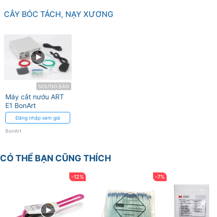
CÂY BÓC TÁCH, NẠY XƯƠNG
NGƯNG BÁN
Máy cắt nướu ART
E1 BonArt
Đăng nhập xem giá
BonArt
CÓ THỂ BẠN CŨNG THÍCH
-12%
-7%