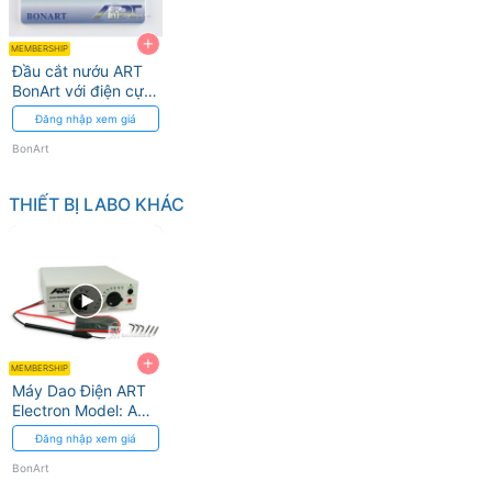
+
MEMBERSHIP
Đầu cắt nướu ART
BonArt với điện cực
Diamond và Heavy
Đăng nhập xem giá
ball
BonArt
THIẾT BỊ LABO KHÁC
+
MEMBERSHIP
Máy Dao Điện ART
Electron Model: ART
– E1 BonArt
Đăng nhập xem giá
BonArt