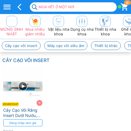
Top
0
MUA HẾT Ở MỘT NƠI
50+
sản
MỪNG SINH
Mua nhiều
Vật liệu nha
Dụng cụ nha
Thiết bị nha
Ghế 
Phẩm
NHẬT
giảm nhiều
khoa
khoa
khoa
kho
BONART
Cây cạo vôi insert
Máy cạo vôi siêu âm
Thiết bị khác
T
Chính
CÂY CẠO VÔI INSERT
Hãng
2026
❤️
VAT
+
đầy
MEMBERSHIP
Cây Cạo Vôi Răng
đủ
Insert Dưới Nướu,
Trên Nướu ART
Đăng nhập xem giá
BonArt