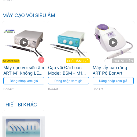
MÁY CẠO VÔI SIÊU ÂM
+
CHỜ HÀNG VỀ
NGƯNG BÁN
MEMBERSHIP
Máy cạo vôi siêu âm
Cạo vôi Đài Loan
Máy lấy cao răng
ART-M1 không LED,
Model: BSM – M1
ART P6 BonArt
mũi cạo đặc biệt
BonArt
Đăng nhập xem giá
Đăng nhập xem giá
Đăng nhập xem giá
BonArt
BonArt
BonArt
THIẾT BỊ KHÁC