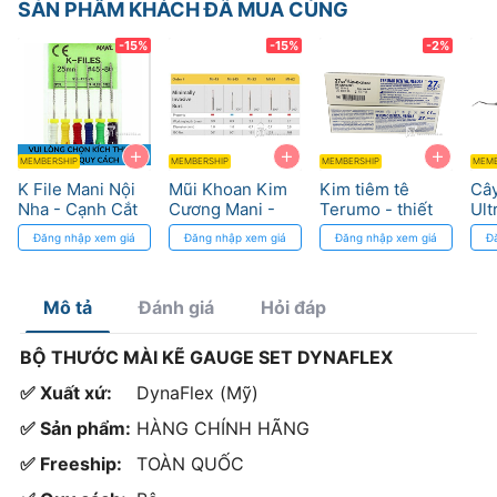
SẢN PHẨM KHÁCH ĐÃ MUA CÙNG
-15%
-15%
-2%
+
+
+
MEMBERSHIP
MEMBERSHIP
MEMBERSHIP
MEMB
K File Mani Nội
Mũi Khoan Kim
Kim tiêm tê
Cây
Nha - Cạnh Cắt
Cương Mani -
Terumo - thiết
Ult
Sắc, Chuẩn ISO
Xâm Lấn Tối
kế ba cạnh siêu
- 
Đăng nhập xem giá
Đăng nhập xem giá
Đăng nhập xem giá
Đ
Thiểu, Chuẩn
sắc
Ră
ISO
Mô tả
Đánh giá
Hỏi đáp
BỘ THƯỚC MÀI KẼ GAUGE SET DYNAFLEX
✅ Xuất xứ:
DynaFlex (Mỹ)
✅ Sản phẩm:
HÀNG CHÍNH HÃNG
✅ Freeship:
TOÀN QUỐC