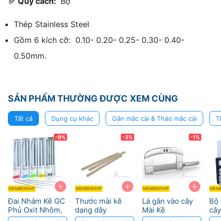
✅ Quy cách:
Bộ
Thép Stainless Steel
Gồm 6 kích cỡ: 0.10- 0.20- 0.25- 0.30- 0.40-
0.50mm.
SẢN PHẨM THƯỜNG ĐƯỢC XEM CÙNG
Tất cả
Dụng cụ khác
Gắn mắc cài & Tháo mắc cài
T
-9%
-3%
-1%
+
+
+
MEMBERSHIP
MEMBERSHIP
MEMBERSHIP
MEMB
Đai Nhám Kẽ GC
Thước mài kẽ
Lá gắn vào cây
Bộ 
Phủ Oxit Nhôm,
dạng dây
Mài Kẽ
cây
Linh Hoạt, Tái Sử
DynaFlex
Myungsung
My