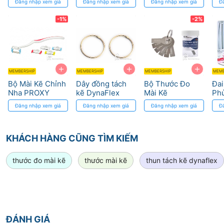
Đăng nhập xem giá
Đăng nhập xem giá
Đăng nhập xem giá
Đ
Dụng
-1%
-2%
+
+
+
MEMBERSHIP
MEMBERSHIP
MEMBERSHIP
MEMB
Bộ Mài Kẽ Chỉnh
Dây đồng tách
Bộ Thước Đo
Đa
Nha PROXY
kẽ DynaFlex
Mài Kẽ
Phủ
STRIP NTI - Độ
Myungsung
Lin
Đăng nhập xem giá
Đăng nhập xem giá
Đăng nhập xem giá
Đ
Chính Xác Cao
Dụ
KHÁCH HÀNG CŨNG TÌM KIẾM
thước đo mài kẽ
thước mài kẽ
thun tách kẽ dynaflex
ĐÁNH GIÁ