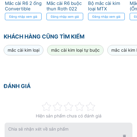
Mắc cài R6 2 ống
Mắc cài R6 buộc
Bộ mắc cài kim
Mắc
Convertible
thun Roth 022
loại MTX
(Ốn
MBT 022 DTC
DTC Medical
Roth/MBT (5x5)
Dy
Đăng nhập xem giá
Đăng nhập xem giá
Đăng nhập xem giá
Đ
Medical
Apparatus
DynaFlex
Apparatus
KHÁCH HÀNG CŨNG TÌM KIẾM
mắc cài kim loại
mắc cài kim loại tự buộc
mắc cài kim l
ĐÁNH GIÁ
Rating:
Hiện sản phẩm chưa có đánh giá
0%
Chia sẻ nhận xét về sản phẩm