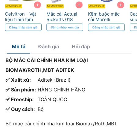
+
+
+
MEMBERSHIP
MEMBERSHIP
MEMBERSHIP
MEMB
Ceivitron - Vật
Mắc cài Actual
Kẽm buộc mắc
Cao
liệu trám tạm
Ricketts 018
cài Morelli
sil
tháo gỡ dễ dàng
Hook 3,4,5
loạ
Đăng nhập xem giá
Đăng nhập xem giá
Đăng nhập xem giá
Đ
Morelli
xé 
Mô tả
Đánh giá
Hỏi đáp
BỘ MẮC CÀI CHỈNH NHA KIM LOẠI
BIOMAX/ROTH,MBT ADITEK
✅ Xuất xứ:
Aditek (Brazil)
✅ Sản phẩm:
HÀNG CHÍNH HÃNG
✅ Freeship:
TOÀN QUỐC
✅ Quy cách:
Bộ
Bộ mắc cài chỉnh nha kim loại Biomax/Roth,MBT