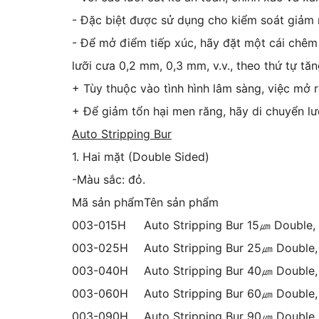
- Đặc biệt được sử dụng cho kiểm soát giảm 
- Để mở điểm tiếp xúc, hãy đặt một cái chêm
lưỡi cưa 0,2 mm, 0,3 mm, v.v., theo thứ tự tăn
+ Tùy thuộc vào tình hình lâm sàng, việc mở 
+ Để giảm tổn hại men răng, hãy di chuyển lưỡi
Auto Stripping Bur
1. Hai mặt (
Double Sided)
-Màu sắc: đỏ.
Mã sản phẩm
Tên sản phẩm
003-015H
Auto Stripping Bur 15㎛ Double,
003-025H
Auto Stripping Bur 25㎛ Double,
003-040H
Auto Stripping Bur 40㎛ Double,
003-060H
Auto Stripping Bur 60㎛ Double,
003-090H
Auto Stripping Bur 90㎛ Double,