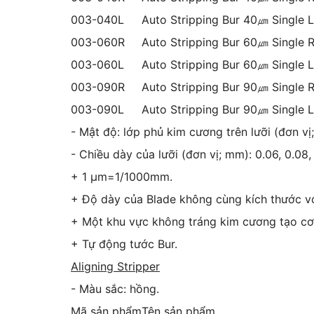
003-040L
Auto Stripping Bur 40㎛ Single L
003-060R
Auto Stripping Bur 60㎛ Single R
003-060L
Auto Stripping Bur 60㎛ Single L
003-090R
Auto Stripping Bur 90㎛ Single R
003-090L
Auto Stripping Bur 90㎛ Single L
- Mật độ: lớp phủ kim cương trên lưỡi (đơn vị; 
- Chiều dày của lưỡi (đơn vị; mm): 0.06, 0.08, 0
+ 1 µm=1/1000mm.
+ Độ dày của Blade không cùng kích thước vớ
+ Một khu vực không tráng kim cương tạo cơ
+ Tự động tước Bur.
Aligning Stripper
- Màu sắc: hồng.
Mã sản phẩm
Tên sản phẩm