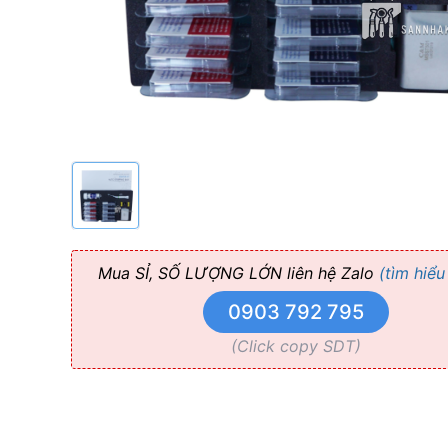
Kẽ
Myungsung
Mua SỈ, SỐ LƯỢNG LỚN liên hệ Zalo
(tìm hiểu
0903 792 795
(Click copy SDT)