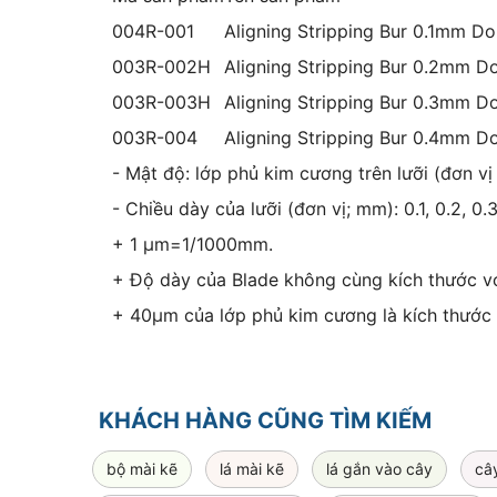
004R-001
Aligning Stripping Bur 0.1mm Do
003R-002H
Aligning Stripping Bur 0.2mm D
003R-003H
Aligning Stripping Bur 0.3mm D
003R-004
Aligning Stripping Bur 0.4mm D
- Mật độ: lớp phủ kim cương trên lưỡi (đơn vị
- Chiều dày của lưỡi (đơn vị; mm): 0.1, 0.2, 0.3
+ 1 µm=1/1000mm.
+ Độ dày của Blade không cùng kích thước vớ
+ 40µm của lớp phủ kim cương là kích thước đ
KHÁCH HÀNG CŨNG TÌM KIẾM
bộ mài kẽ
lá mài kẽ
lá gắn vào cây
câ