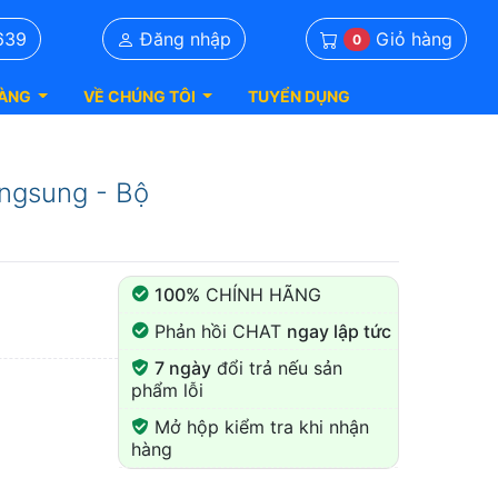
Giỏ hàng
639
Đăng nhập
0
ÀNG
VỀ CHÚNG TÔI
TUYỂN DỤNG
ngsung - Bộ
100%
CHÍNH HÃNG
Phản hồi CHAT
ngay lập tức
7 ngày
đổi trả nếu sản
phẩm lỗi
Mở hộp kiểm tra khi nhận
hàng