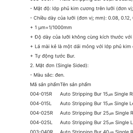
- Mật độ: lớp phủ kim cương trên lưỡi (đơn vị; 
- Chiều dày của lưỡi (đơn vị; mm): 0.08, 0.12, 
+ 1 µm=1/1000mm
+ Độ dày của lưỡi không cùng kích thước với
+ Lá mài kẻ là một dải mỏng với lớp phủ kim
+ Tự động tước Bur.
2. Mặt đơn (
Single Sided):
- Màu sắc: đen.
Mã sản phẩm
Tên sản phẩm
004-015R
Auto Stripping Bur 15㎛ Single R
004-015L
Auto Stripping Bur 15㎛ Single L
004-025R
Auto Stripping Bur 25㎛ Single R
004-025L
Auto Stripping Bur 25㎛ Single L
003-040R
Auto Stripping Bur 40㎛ Single R