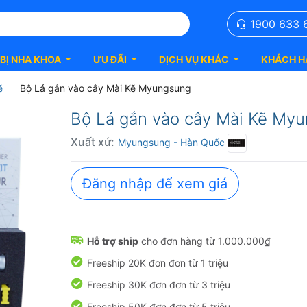
1900 633 
 BỊ NHA KHOA
ƯU ĐÃI
DỊCH VỤ KHÁC
KHÁCH H
ẽ
Bộ Lá gắn vào cây Mài Kẽ Myungsung
Bộ Lá gắn vào cây Mài Kẽ Myu
Xuất xứ:
Myungsung
- Hàn Quốc
Đăng nhập để xem giá
Hỗ trợ ship
cho đơn hàng từ 1.000.000₫
Freeship 20K đơn đơn từ 1 triệu
Freeship 30K đơn đơn từ 3 triệu
Freeship 50K đơn đơn từ 5 triệu