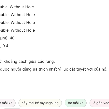
uble, Without Hole
ouble, Without Hole
ouble, Without Hole
ouble, Without Hole
 µm): 40.
, 0.4
i khoảng cách giữa các răng.
ược người dùng ưa thích nhất vì lực cắt tuyệt vời của nó.
y mài kẽ
cây mài kẽ myungsung
bộ mài kẽ
lá gắn và