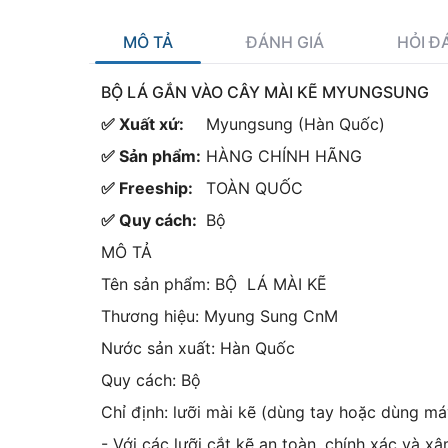
MÔ TẢ
ĐÁNH GIÁ
HỎI Đ
BỘ LÁ GẮN VÀO CÂY MÀI KẼ MYUNGSUNG
✅ Xuất xứ:
Myungsung (Hàn Quốc)
✅ Sản phẩm:
HÀNG CHÍNH HÃNG
✅ Freeship:
TOÀN QUỐC
✅ Quy cách:
Bộ
MÔ TẢ
Tên sản phẩm: BỘ LÁ MÀI KẼ
Thương hiệu: Myung Sung CnM
Nước sản xuất: Hàn Quốc
Quy cách: Bộ
Chỉ định: lưỡi mài kẽ (dùng tay hoặc dùng má
- Với các lưỡi cắt kẽ an toàn, chính xác và xâ