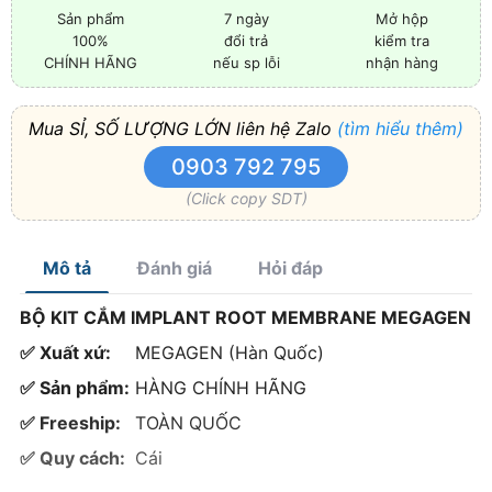
Sản phẩm
7 ngày
Mở hộp
100%
đổi trả
kiểm tra
CHÍNH HÃNG
nếu sp lỗi
nhận hàng
Mua SỈ, SỐ LƯỢNG LỚN liên hệ Zalo
(tìm hiểu thêm)
0903 792 795
(Click copy SDT)
Mô tả
Đánh giá
Hỏi đáp
BỘ KIT CẮM IMPLANT ROOT MEMBRANE MEGAGEN
✅ Xuất xứ:
MEGAGEN (Hàn Quốc)
✅ Sản phẩm:
HÀNG CHÍNH HÃNG
✅ Freeship:
TOÀN QUỐC
✅ Quy cách:
Cái