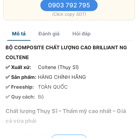
Composite Tetric N-
0903 792 795
Ceram Bulk Fill - Trám
Đăng nhập để xem giá
ĐĂNG NHẬP
4mm, Polymer hóa
Đã bán: 380
(Click copy SDT)
nhanh
Composite Brilliant NG
Coltene - Duo Shade,
Đăng nhập để xem giá
ĐĂNG NHẬP
Thẩm mỹ cao
Đã bán: 112
Mô tả
Đánh giá
Hỏi đáp
Composite đặc
Omnichroma
Đăng nhập để xem giá
BỘ COMPOSITE CHẤT LƯỢNG CAO BRILLIANT NG
ĐĂNG NHẬP
Tokuyama cho phục
Đã bán: 501
hồi răng
COLTENE
✅ Xuất xứ:
Coltene (Thụy Sĩ)
✅ Sản phẩm:
HÀNG CHÍNH HÃNG
✅ Freeship:
TOÀN QUỐC
✅ Quy cách:
Bộ
Chất lượng Thụy Sĩ – Thẩm mỹ cao nhất – Giá
cả vừa phải
THẨM MỸ TUYỆT VỜI – KỸ THUẬT ĐƠN GIẢN