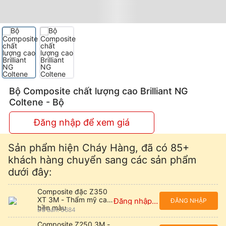
Bộ Composite chất lượng cao Brilliant NG
Coltene - Bộ
Đăng nhập để xem giá
Sản phẩm hiện Cháy Hàng, đã có 85+
khách hàng chuyển sang các sản phẩm
dưới đây:
Composite đặc Z350
XT 3M - Thẩm mỹ cao,
Đăng nhập để xem giá
ĐĂNG NHẬP
bền màu
Đã bán: 3684
Composite Z250 3M -