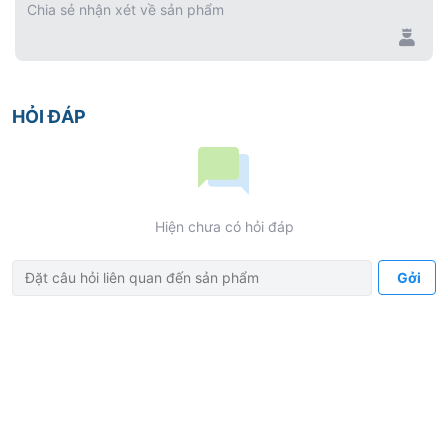
Chia sẻ nhận xét về sản phẩm
đạt được kết quả thẩm mỹ sau cùng và giúp cho việc
lựa chọn màu thuận tiện hơn. Vì vậy có thể có nhiều
cấp độ màu mà chỉ với vài ống màu.
HỎI ĐÁP
PHẢN QUANG TỰ NHIÊN
Các màu Men và màu Ngà có các đặc tính phản
quang khác nhau tự nhiên của mô răng để đảm bảo
Hiện chưa có hỏi đáp
đạt thẩm mỹ hoàn hảo ngay cả dưới ánh sáng huỳnh
quang hay tia cực tím.
Gởi
TÍNH CHẤT DỄ THỰC HÀNH
Sự phối hợp các phân tử nano và phân tử đã trùng
hợp giúp sự phân bố kích thước phân tử tối ưu. Tính