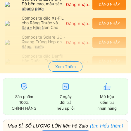
Độ bền cao, màu sắc
Đăng nhập để xem giá
ĐĂNG NHẬP
phong phú
Đã bán: 3842
Composite đặc Xs-FiL
cho Răng Trước và
Đăng nhập để xem giá
ĐĂNG NHẬP
Sau - Bền Nén Cao
Đã bán: 3958
Composite Solare GC -
Quang Trùng Hợp cho
Đăng nhập để xem giá
ĐĂNG NHẬP
Răng Trước
Đã bán: 2992
Composite đặc Denfil
Hàn Quốc - Trám Răng
Đăng nhập để xem giá
ĐĂNG NHẬP
Hàm
Xem Thêm
Đã bán: 29494
Composite Tetric N-
Ceram Nano-Hybrid
Đăng nhập để xem giá
ĐĂNG NHẬP
cho Răng Trước và
Đã bán: 1929
Sau
PALFIQUE LX5
Sản phẩm
7 ngày
Mở hộp
Composite Resin - Cao
Đăng nhập để xem giá
ĐĂNG NHẬP
100%
đổi trả
kiểm tra
cấp, Độ co rút thấp
Đã bán: 4372
CHÍNH HÃNG
nếu sp lỗi
nhận hàng
Composite Đặc P60
3M - Trám Răng Sau,
Đăng nhập để xem giá
ĐĂNG NHẬP
Độ Bền Cao
Đã bán: 684
Mua SỈ, SỐ LƯỢNG LỚN liên hệ Zalo
(tìm hiểu thêm)