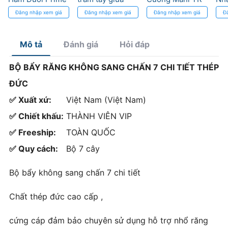
– Tối ưu thao tác,
chuẩn ISO, độ
Độ Bền Cao, Cắt
Sắc
Đăng nhập xem giá
Đăng nhập xem giá
Đăng nhập xem giá
Đ
bền bỉ trong
thuôn chính xác
Chính Xác
từng ca nhổ
Mô tả
Đánh giá
Hỏi đáp
BỘ BẨY RĂNG KHÔNG SANG CHẤN 7 CHI TIẾT THÉP
ĐỨC
✅ Xuất xứ:
Việt Nam (Việt Nam)
✅ Chiết khấu:
THÀNH VIÊN VIP
✅ Freeship:
TOÀN QUỐC
✅ Quy cách:
Bộ 7 cây
Bộ bẩy không sang chấn 7 chi tiết
Chất thép đức cao cấp ,
cứng cáp đảm bảo chuyên sử dụng hỗ trợ nhổ răng