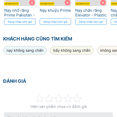
+
+
+
MEMBERSHIP
MEMBERSHIP
MEMBERSHIP
MEMB
Nạy nhổ răng
Nạy khuỷu Prime
Nạy chân răng
Nạy
Prime Pakistan -
Elevator - Plastic
chằ
Thiết kế chuyên
handle Osung
Ele
Đăng nhập xem giá
Đăng nhập xem giá
Đăng nhập xem giá
Đ
dụng
Reg
sha
ha
KHÁCH HÀNG CŨNG TÌM KIẾM
nạy không sang chấn
bẩy không sang chấn
không sa
ĐÁNH GIÁ
Rating:
Hiện sản phẩm chưa có đánh giá
0%