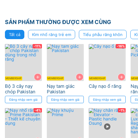
SẢN PHẨM THƯỜNG ĐƯỢC XEM CÙNG
Tất cả
Kìm nhổ răng trẻ em
Tiểu phẫu răng khôn
K
-11%
-16%
+
+
+
MEMBERSHIP
MEMBERSHIP
MEMBERSHIP
MEMB
Bộ 3 cây nạy
Nạy tam giác
Cây nạo ổ răng
Nạy
chóp Pakistan
Pakistan
răn
dùng trong nhổ
Pic
Đăng nhập xem giá
Đăng nhập xem giá
Đăng nhập xem giá
Đ
răng
-4%
-1%