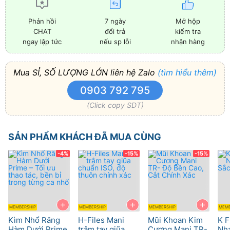
7 ngày
Mở hộp
Phản hồi
đổi trả
kiểm tra
CHAT
nếu sp lỗi
nhận hàng
ngay lập tức
Mua SỈ, SỐ LƯỢNG LỚN liên hệ Zalo
(tìm hiểu thêm)
0903 792 795
(Click copy SDT)
SẢN PHẨM KHÁCH ĐÃ MUA CÙNG
-4%
-15%
-15%
+
+
+
MEMBERSHIP
MEMBERSHIP
MEMBERSHIP
MEMB
Kìm Nhổ Răng
H-Files Mani
Mũi Khoan Kim
K F
Hàm Dưới Prime
trâm tay giũa
Cương Mani TR-
Nha