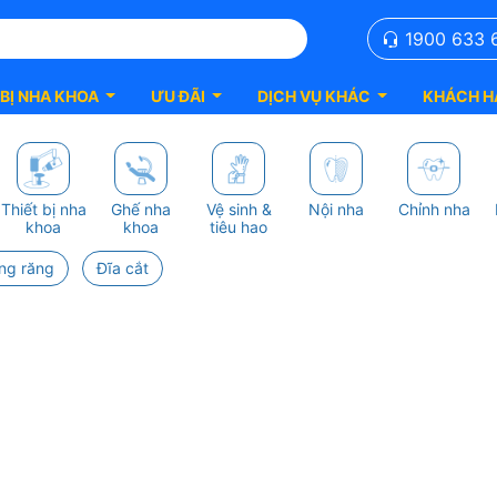
1900 633 
 BỊ NHA KHOA
ƯU ĐÃI
DỊCH VỤ KHÁC
KHÁCH H
Thiết bị nha
Ghế nha
Vệ sinh &
Nội nha
Chỉnh nha
khoa
khoa
tiêu hao
ng răng
Đĩa cắt