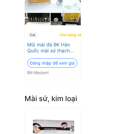
lượng
2026
❤️
Cái
Chờ hàng về
Mũi mài đá BK Hàn
VAT
Quốc mài sứ thạch
cao
đầy
Đăng nhập để xem giá
BK-Medent
đủ
Mài sứ, kim loại