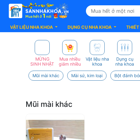
VẬT LIỆU NHA KHOA
DỤNG CỤ NHA KHOA
THIẾT
Top
50+
MỪNG
Mua nhiều
Vật liệu nha
Dụng cụ
SINH NHẬT
giảm nhiều
khoa
nha khoa
sản
Mũi mài khác
Mài sứ, kim loại
Bột đánh bó
Phẩm
BK-
Mũi mài khác
MEDENT
Chất