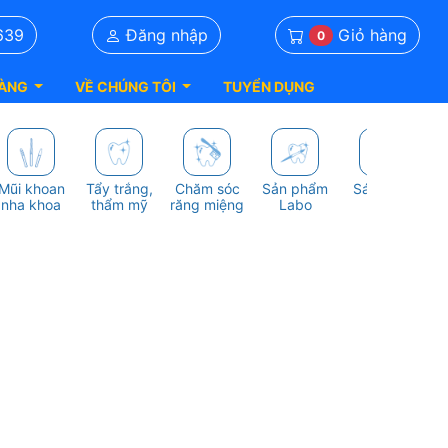
Giỏ hàng
639
Đăng nhập
0
ÀNG
VỀ CHÚNG TÔI
TUYỂN DỤNG
Mũi khoan
Tẩy trắng,
Chăm sóc
Sản phẩm
Sách nha
S
nha khoa
thẩm mỹ
răng miệng
Labo
khoa