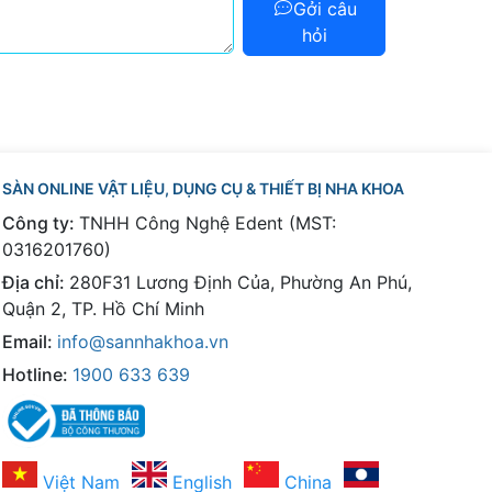
Gởi câu
hỏi
SÀN ONLINE VẬT LIỆU, DỤNG CỤ & THIẾT BỊ NHA KHOA
Công ty:
TNHH Công Nghệ Edent (MST:
0316201760)
Địa chỉ:
280F31 Lương Định Của, Phường An Phú,
Quận 2, TP. Hồ Chí Minh
Email:
info@sannhakhoa.vn
Hotline:
1900 633 639
Việt Nam
English
China