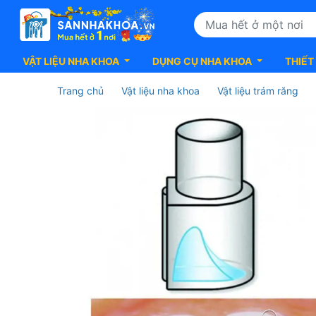
VẬT LIỆU NHA KHOA
DỤNG CỤ NHA KHOA
THIẾT
Trang chủ
Vật liệu nha khoa
Vật liệu trám răng
Bite
Ramp
Bonder
DynaFlex:
Cải
Thiện