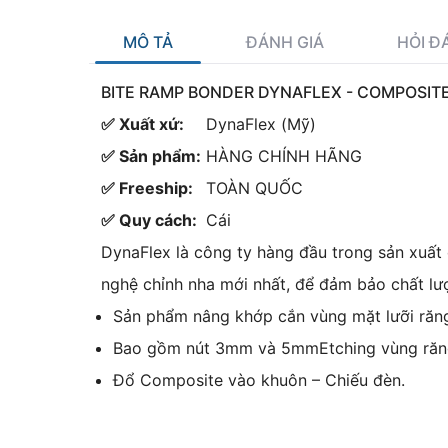
MÔ TẢ
ĐÁNH GIÁ
HỎI Đ
BITE RAMP BONDER DYNAFLEX - COMPOSITE
✅ Xuất xứ:
DynaFlex (Mỹ)
✅ Sản phẩm:
HÀNG CHÍNH HÃNG
✅ Freeship:
TOÀN QUỐC
✅ Quy cách:
Cái
DynaFlex là công ty hàng đầu trong sản xuất
nghệ chỉnh nha mới nhất, để đảm bảo chất lư
Sản phẩm nâng khớp cắn vùng mặt lưỡi răng
Bao gồm nút 3mm và 5mmEtching vùng răn
Đổ Composite vào khuôn – Chiếu đèn.