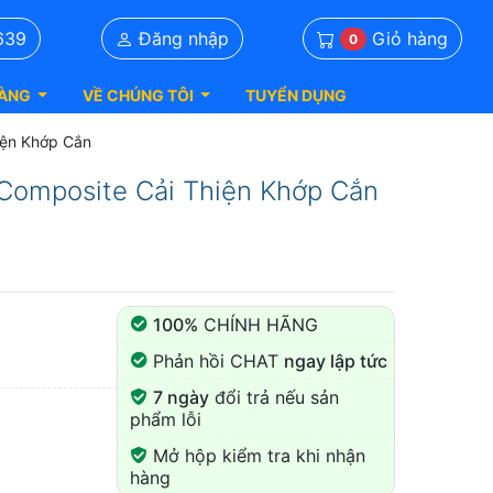
Giỏ hàng
639
Đăng nhập
0
ÀNG
VỀ CHÚNG TÔI
TUYỂN DỤNG
iện Khớp Cắn
Composite Cải Thiện Khớp Cắn
100%
CHÍNH HÃNG
Phản hồi CHAT
ngay lập tức
7 ngày
đổi trả nếu sản
phẩm lỗi
Mở hộp kiểm tra khi nhận
hàng