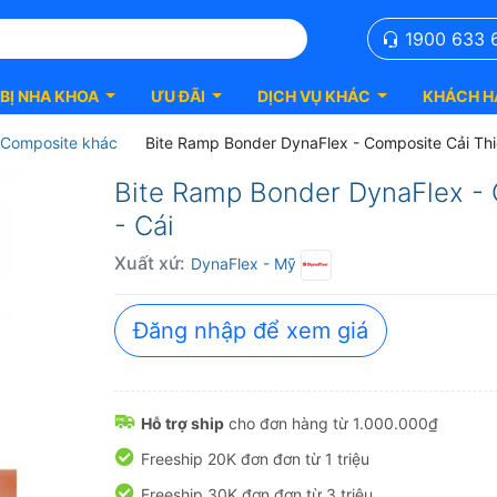
1900 633 
 BỊ NHA KHOA
ƯU ĐÃI
DỊCH VỤ KHÁC
KHÁCH H
Composite khác
Bite Ramp Bonder DynaFlex - Composite Cải Th
Bite Ramp Bonder DynaFlex - 
- Cái
Xuất xứ:
DynaFlex
- Mỹ
Đăng nhập để xem giá
Hỗ trợ ship
cho đơn hàng từ 1.000.000₫
Freeship 20K đơn đơn từ 1 triệu
Freeship 30K đơn đơn từ 3 triệu