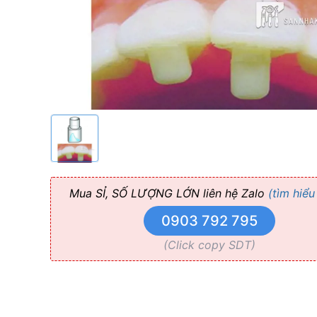
Khớp
Cắn
Bằng
Composite
Mua SỈ, SỐ LƯỢNG LỚN liên hệ Zalo
(tìm hiểu
0903 792 795
(Click copy SDT)