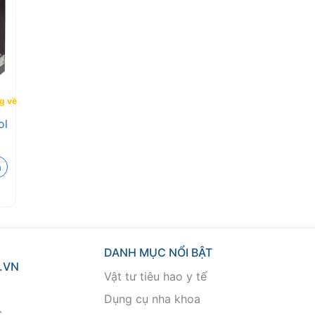
g về
ol
á
DANH MỤC NỔI BẬT
.VN
Vật tư tiêu hao y tế
Dụng cụ nha khoa
c