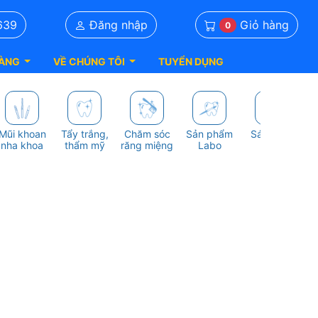
Giỏ hàng
639
Đăng nhập
0
ÀNG
VỀ CHÚNG TÔI
TUYỂN DỤNG
Mũi khoan
Tẩy trắng,
Chăm sóc
Sản phẩm
Sách nha
S
nha khoa
thẩm mỹ
răng miệng
Labo
khoa