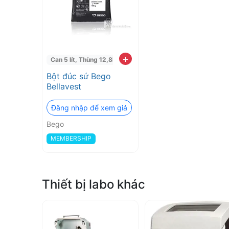
2026
❤️
VAT
+
Can 5 lít, Thùng 12,8kg
Bột đúc sứ Bego
đầy
Bellavest
đủ
Đăng nhập để xem giá
Bego
MEMBERSHIP
Thiết bị labo khác