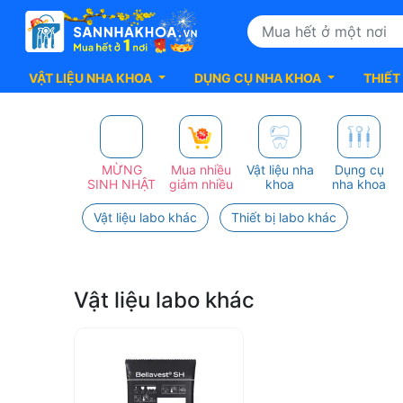
VẬT LIỆU NHA KHOA
DỤNG CỤ NHA KHOA
THIẾT
Top
50+
MỪNG
Mua nhiều
Vật liệu nha
Dụng cụ
SINH NHẬT
giảm nhiều
khoa
nha khoa
sản
Vật liệu labo khác
Thiết bị labo khác
Phẩm
BEGO
Vật liệu labo khác
Chính
Hãng