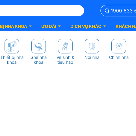
1900 633 
 BỊ NHA KHOA
ƯU ĐÃI
DỊCH VỤ KHÁC
KHÁCH H
Thiết bị nha
Ghế nha
Vệ sinh &
Nội nha
Chỉnh nha
khoa
khoa
tiêu hao